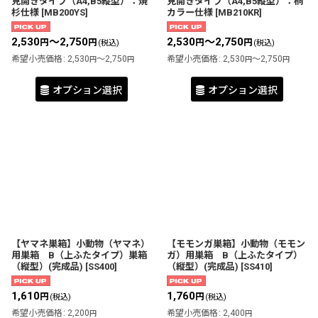
見開きタイプ（A4,B5縦型）：焼
見開きタイプ（A4,B5縦型）：桐
杉仕様
[
MB200YS
]
カラー仕様
[
MB210KR
]
2,530
～2,750
2,530
～2,750
円
円
円
円
(税込)
(税込)
希望小売価格
:
2,530
～2,750
希望小売価格
:
2,530
～2,750
円
円
円
円
オプション選択
オプション選択
【ヤマネ巣箱】小動物（ヤマネ）
【モモンガ巣箱】小動物（モモン
用巣箱 B（上ふたタイプ）巣箱
ガ）用巣箱 B（上ふたタイプ）
（縦型）(完成品)
[
SS400
]
（縦型）(完成品)
[
SS410
]
1,610
1,760
円
円
(税込)
(税込)
希望小売価格
:
2,200
希望小売価格
:
2,400
円
円