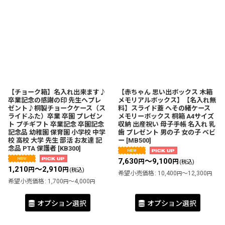
【チョーク箱】名入れ出来ます♪
【赤ちゃん 思い出ボックス 木箱
卒業記念の感謝の印 先生へプレ
メモリアルボックス】【名入れ無
ゼント♪桐製チョークケース（ス
料】スライド蓋 へその緒ケース
ライドふた）卒業 卒園 プレゼン
メモリーボックス 桐箱 A4サイズ
ト プチギフト 卒業記念 卒園記念
収納 出産祝い 母子手帳 名入れ 乳
記念品 幼稚園 保育園 小学校 中学
歯 プレゼント 男の子 女の子 ベビ
校 高校 大学 先生 部活 お友達 記
ー
[
MB500
]
念品 PTA 保護者
[
KB300
]
7,630
～9,100
円
円
(税込)
1,210
～2,910
円
円
(税込)
希望小売価格
:
10,400
～12,300
円
円
希望小売価格
:
1,700
～4,000
円
円
オプション選択
オプション選択