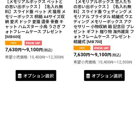
【メモリアルボックス ペットと
【メモリアルボックス 恋人たち
の思い出ボックス 】【名入れ無
の思い出ボックス 】【名入れ無
料】スライド蓋 ペット 犬 猫用 メ
料】スライド蓋 ウェディング メ
モリーボックス 桐箱 A4サイズ収
モリアル ブライダル 結婚式 ウエ
納 愛犬 ドック 愛猫 遺骨 骨壺 キ
ディング メモリーボックス アク
ャット ハムスター 小鳥 うさぎ フ
セサリー 小物収納 箱 記念日 プレ
ォトフレームケース プレゼント
ゼント ギフト 贈り物 海外雑貨 フ
[
MB600
]
ォトフレームケース プレゼント
結婚式
[
MB700
]
7,630
～9,100
円
円
(税込)
7,630
～9,100
円
円
(税込)
希望小売価格
:
10,400
～12,300
円
円
希望小売価格
:
10,400
～12,300
円
円
オプション選択
オプション選択