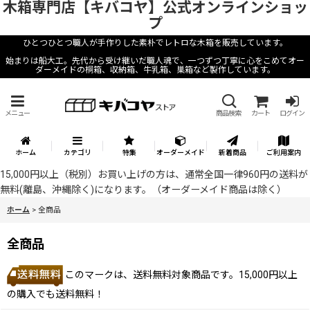
木箱専門店【キバコヤ】公式オンラインショッ
プ
ひとつひとつ職人が手作りした素朴でレトロな木箱を販売しています。
始まりは船大工。先代から受け継いだ職人魂で、一つずつ丁寧に心をこめてオー
ダーメイドの桐箱、収納箱、牛乳箱、巣箱など製作しています。
メニュー
商品検索
カート
ログイン
ホーム
カテゴリ
特集
オーダーメイド
新着商品
ご利用案内
15,000円以上（税別）お買い上げの方は、通常全国一律960円の送料が
無料(離島、沖縄除く)になります。（オーダーメイド商品は除く）
ホーム
>
全商品
全商品
このマークは、送料無料対象商品です。15,000円以上
の購入でも送料無料！