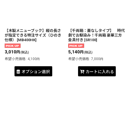
【木製メニューブック】縦の長さ
【千両箱：蓋なしタイプ】 時代
が指定できる特注サイズ（ひのき
劇でお馴染み！千両箱 豪華三方
仕様）
[
MB400HK
]
金具付き
[
SR100
]
3,010
5,140
円
円
(税込)
(税込)
希望小売価格
:
4,100
希望小売価格
:
7,000
円
円
オプション選択
カートに入れる