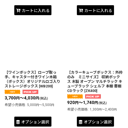
カートに入れる
カートに入れる
【ワインボックス】ロープ取っ
【カラーキューブボックス：外枠
手、キャスター付きワイン木箱
のみ ミニサイズ】 収納ボック
（ボックス）オリジナルロゴ入り
ス 木製 オープン マルチラック キ
ストレージボックス
[
WB200
]
ューブラック シェルフ 本棚 書棚
CDラック
[
ZK400
]
3,700
～4,030
円
円
(税込)
920
～1,740
円
円
(税込)
希望小売価格
:
5,000
～5,500
円
円
希望小売価格
:
1,300
～2,400
円
円
オプション選択
オプション選択