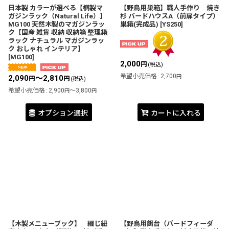
日本製 カラーが選べる【桐製マ
【野鳥用巣箱】職人手作り 焼き
ガジンラック（Natural Life）】
杉 バードハウスA（前扉タイプ）
MG100 天然木製のマガジンラッ
巣箱(完成品)
[
YS250
]
ク【国産 雑貨 収納 収納箱 整理箱
ラック ナチュラル マガジンラッ
ク おしゃれ インテリア】
[
MG100
]
2,000
円
(税込)
希望小売価格
:
2,700
円
2,090
～2,810
円
円
(税込)
希望小売価格
:
2,900
～3,800
円
円
オプション選択
カートに入れる
【木製メニューブック】 綴じ紐
【野鳥用餌台（バードフィーダ