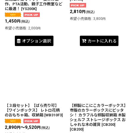
作、PTA活動、親子工作教室など
に最適！
[
YS200K
]
2,810
円
(税込)
希望小売価格
:
3,800
円
1,450
円
(税込)
希望小売価格
:
2,000
円
オプション選択
カートに入れる
【３段セット】【ばら売り可】
【桐製にこにこカラーボックス】
【ワインボックス】 レトロ花柄
市販のカラーボックスにピッタ
のおもちゃ箱、収納箱
[
WB310F3
]
シ！ カラフルな桐製収納箱 木製
シェルフ ストレージボックス お
しゃれな木の雑貨 [CB200]
2,890
～9,520
円
円
(税込)
[
CB200
]