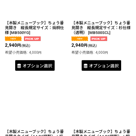
【木製メニューブック】ちょう番
【木製メニューブック】ちょう番
見開き 縦長規定サイズ：焼桐仕
見開き 縦長規定サイズ：杉仕様
様
[
MB500YG
]
（透明）
[
MB500SCL
]
2,940
2,940
円
円
(税込)
(税込)
希望小売価格
:
4,000
希望小売価格
:
4,000
円
円
オプション選択
オプション選択
【木製メニューブック】ちょう番
【木製メニューブック】ちょう番