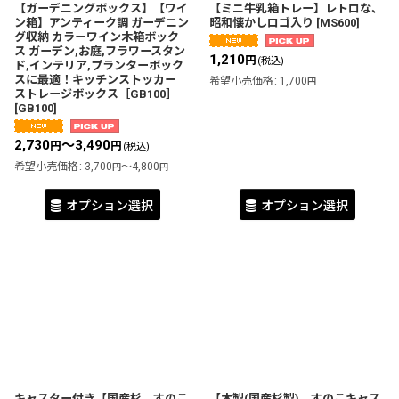
【ガーデニングボックス】【ワイ
【ミニ牛乳箱トレー】レトロな、
ン箱】アンティーク調 ガーデニン
昭和懐かしロゴ入り
[
MS600
]
グ収納 カラーワイン木箱ボック
ス ガーデン,お庭,フラワースタン
1,210
円
(税込)
ド,インテリア,プランターボック
スに最適！キッチンストッカー
希望小売価格
:
1,700
円
ストレージボックス［GB100］
[
GB100
]
2,730
～3,490
円
円
(税込)
希望小売価格
:
3,700
～4,800
円
円
オプション選択
オプション選択
キャスター付き【国産杉 すのこ
【木製(国産杉製) すのこキャス