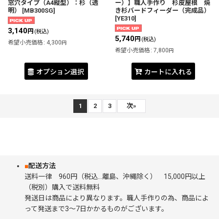
窓穴タイプ（A4縦型）：杉（透
ー）】職人手作り 杉皮屋根 焼
明）
[
MB300SG
]
き杉バードフィーダー（完成品）
[
YE310
]
3,140
円
(税込)
5,740
円
(税込)
希望小売価格
:
4,300
円
希望小売価格
:
7,800
円
オプション選択
カートに入れる
1
2
3
次
»
■
配送方法
送料一律 960円（税込…離島、沖縄除く） 15,000円以上
（税別）購入で送料無料
発送日は商品により異なります。職人手作りの為、商品によ
って発送まで3～7日かかるものがございます。