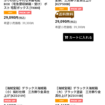
ぷりのおしゃれな木製宅配
金鋲、三方飾り金具仕上げ
BOX（宅急便収納箱・受け） ポ
[
KZP500B
]
スト 宅配ボックス
[
TK800
]
29,090
円
(税込)
29,090
円
(税込)
希望小売価格
:
39,300
円
希望小売価格
:
39,300
円
カートに入れる
【海賊宝箱】デラックス海賊箱
【海賊宝箱】デラックス海賊箱
（小）焼杉仕様 三方飾り金具仕
（大）ブラック塗装 三方飾り金
上げ
[
KZD210Y
]
具仕上げ
[
KZD310B
]