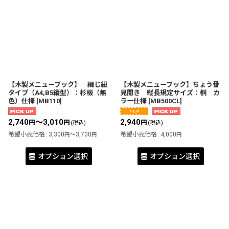
【木製メニューブック】 綴じ紐
【木製メニューブック】ちょう番
タイプ（A4,B5縦型）：杉板（無
見開き 縦長規定サイズ：桐 カ
色）仕様
[
MB110
]
ラー仕様
[
MB500CL
]
2,740
～3,010
2,940
円
円
円
(税込)
(税込)
希望小売価格
:
3,300
～3,700
希望小売価格
:
4,000
円
円
円
オプション選択
オプション選択