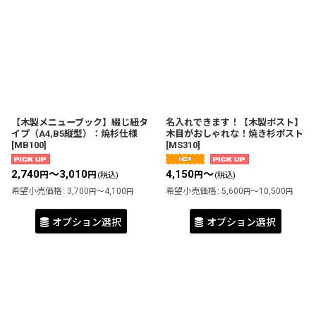
【木製メニューブック】綴じ紐タ
名入れできます！【木製ポスト】
イプ（A4,B5縦型）：焼杉仕様
木目がおしゃれな！焼き杉ポスト
[
MB100
]
[
MS310
]
2,740
～3,010
4,150
～
円
円
円
(税込)
(税込)
希望小売価格
:
3,700
～4,100
希望小売価格
:
5,600
～10,500
円
円
円
円
オプション選択
オプション選択