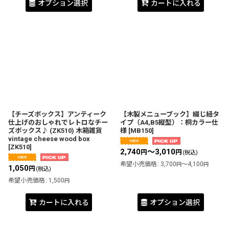
オプション選択
カートに入れる
【チーズボックス】アンティーク
【木製メニューブック】綴じ紐タ
仕上げのおしゃれでレトロなチー
イプ（A4,B5縦型）：桐カラー仕
ズボックス♪ (ZK510) 木箱雑貨
様
[
MB150
]
vintage cheese wood box
[
ZK510
]
2,740
～3,010
円
円
(税込)
希望小売価格
:
3,700
～4,100
円
円
1,050
円
(税込)
希望小売価格
:
1,500
円
カートに入れる
オプション選択