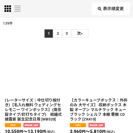
表示順変更
閉じる
139
件
表示数
:
1
2
3
次
»
並び順
:
絞り込む
(レーターサイズ：中仕切り板付
【カラーキューブボックス：外枠
き)【名入れ無料 ウェディングセ
のみ 大サイズ】 収納ボックス 木
レモニー ワインボックス】(南京
製 オープン マルチラック キュー
錠タイプ/釘打ちタイプ) 結婚式
ブラック シェルフ 本棚 書棚 CD
披露宴 誕生記念日用
[
WB520
]
ラック
[
ZK410
]
10,550
～13,190
3,960
～5,810
円
円
円
円
(税込)
(税込)