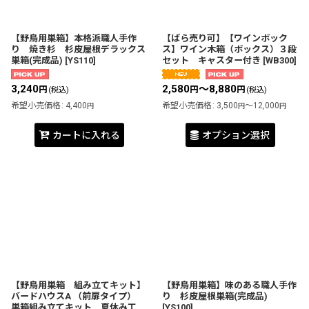
【野鳥用巣箱】本格派職人手作
【ばら売り可】【ワインボック
り 焼き杉 杉皮屋根デラックス
ス】ワイン木箱（ボックス）３段
巣箱(完成品)
[
YS110
]
セット キャスター付き
[
WB300
]
3,240
2,580
～8,880
円
円
円
(税込)
(税込)
希望小売価格
:
4,400
希望小売価格
:
3,500
～12,000
円
円
円
カートに入れる
オプション選択
【野鳥用巣箱 組み立てキット】
【野鳥用巣箱】味のある職人手作
バードハウスA （前扉タイプ）
り 杉皮屋根巣箱(完成品)
巣箱組み立てキット 夏休み工
[
YS100
]