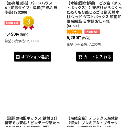
【野鳥用巣箱】バードハウス
【木製(国産杉製) ごみ箱（ダス
A（前扉タイプ）巣箱(完成品 無
トボックス）】天然杉からつくっ
塗装)
[
YS200
]
たぬくもり感じるゴミ箱 天然木
杉 ウッド ダストボックス 和室 和
風 完成品 日本製 おしゃれ
[
SD500
]
1,450
円
(税込)
5,280
円
(税込)
希望小売価格
:
2,000
円
希望小売価格
:
7,200
円
オプション選択
カートに入れる
【話題の宅配ボックス(鍵付き)】
【海賊宝箱】デラックス海賊箱
留守でも安心！ビンテージ感たっ
（特大）プレミアム・ブラック