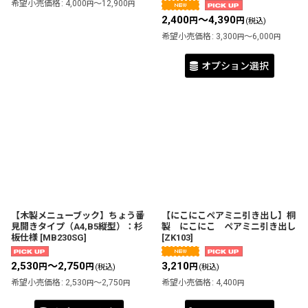
希望小売価格
:
4,000
～12,900
円
円
2,400
～4,390
円
円
(税込)
希望小売価格
:
3,300
～6,000
円
円
オプション選択
【木製メニューブック】ちょう番
【にこにこペアミニ引き出し】桐
見開きタイプ（A4,B5縦型）：杉
製 にこにこ ペアミニ引き出し
板仕様
[
MB230SG
]
[
ZK103
]
2,530
～2,750
3,210
円
円
円
(税込)
(税込)
希望小売価格
:
2,530
～2,750
希望小売価格
:
4,400
円
円
円