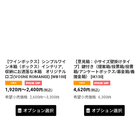
【ワインボックス】シンプルワイ
【意見箱：小サイズ壁掛けタイ
ン木箱（ボックス）インテリア,
プ】鍵付き（提案箱/投票箱/投書
収納にお洒落な木箱 オリジナル
箱/アンケートボックス/募金箱/義
ロゴ(VOSNE ROMANEE)
[
WB100
]
援金箱）
[
IK130
]
1,920
～2,400
4,620
円
円
円
(税込)
(税込)
希望小売価格
:
2,600
～3,300
希望小売価格
:
6,300
円
円
円
オプション選択
オプション選択