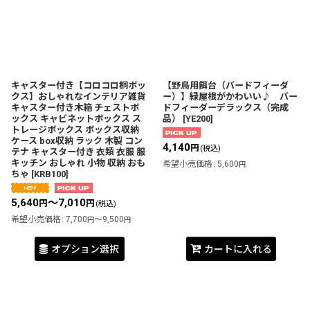
キャスター付き【コロコロ桐ボッ
【野鳥用餌台（バードフィーダ
クス】おしゃれなインテリア雑貨
ー）】緑屋根がかわいい♪ バー
キャスター付き木箱 チェストボ
ドフィーダーデラックス（完成
ックス キャビネットボックス ス
品）
[
YE200
]
トレージボックス ボックス収納
ケース box収納 ラック 木製 コン
4,140
円
(税込)
テナ キャスター付き 衣類 衣服 服
キッチン おしゃれ 小物 収納 おも
希望小売価格
:
5,600
円
ちゃ
[
KRB100
]
5,640
～7,010
円
円
(税込)
希望小売価格
:
7,700
～9,500
円
円
オプション選択
カートに入れる