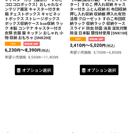
コロコロボックス】おしゃれなイ
ター】すのこ 押入れ収納 キャス
ンテリア雑貨 キャスター付き木
ター付き ふとん収納 杉 布団収納
箱 チェストボックス キャビネッ
押し入れ収納 収納棚 押入れ有効
トボックス ストレージボックス
活用 クローゼット すのこ布団収
ボックス収納ケース box収納 ラッ
納ラック 収納ラック 収納ケース
ク 木製 コンテナ キャスター付き
スライド 防虫 防菌 消臭 湿気対策
衣類 衣服 服 キッチン おしゃれ 小
除湿 日本製 間伐材使用
[
SNK100
]
物 収納 おもちゃ
[
SNK200
]
3,410
～5,020
円
円
(税込)
6,230
～8,390
円
円
(税込)
希望小売価格
:
4,700
～6,800
円
円
希望小売価格
:
8,500
～11,400
円
円
オプション選択
オプション選択