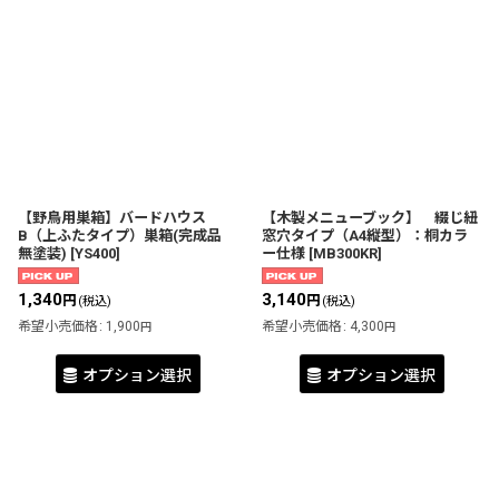
【野鳥用巣箱】バードハウス
【木製メニューブック】 綴じ紐
B（上ふたタイプ）巣箱(完成品
窓穴タイプ（A4縦型）：桐カラ
無塗装)
[
YS400
]
ー仕様
[
MB300KR
]
1,340
3,140
円
円
(税込)
(税込)
希望小売価格
:
1,900
希望小売価格
:
4,300
円
円
オプション選択
オプション選択