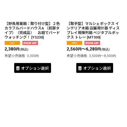
【野鳥用巣箱：取り付け型】２色
【取手型】マルシェボックス イ
カラフルバードハウスA （前扉タ
ンテリア木箱 店舗用什器 ディス
イプ）（完成品） お庭でバード
プレイ用陳列箱 ベジタブルボッ
ウォッチング！
[
YS230
]
クス トレー
[
MT300
]
2,380
2,560
～6,280
円
円
円
(税込)
(税込)
希望小売価格
:
3,300
希望小売価格
:
3,500
～8,500
円
円
円
オプション選択
オプション選択