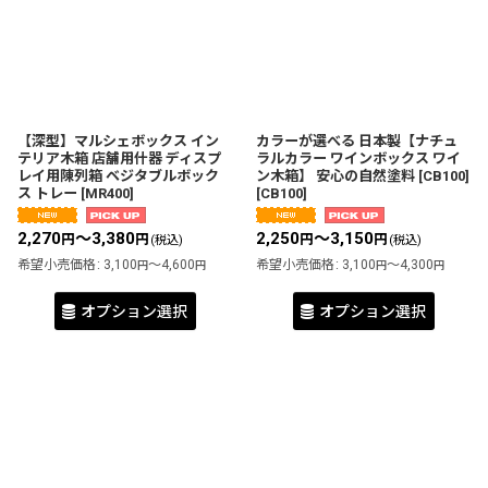
【深型】マルシェボックス イン
カラーが選べる 日本製【ナチュ
テリア木箱 店舗用什器 ディスプ
ラルカラー ワインボックス ワイ
レイ用陳列箱 ベジタブルボック
ン木箱】 安心の自然塗料 [CB100]
ス トレー
[
MR400
]
[
CB100
]
2,270
～3,380
2,250
～3,150
円
円
円
円
(税込)
(税込)
希望小売価格
:
3,100
～4,600
希望小売価格
:
3,100
～4,300
円
円
円
円
オプション選択
オプション選択