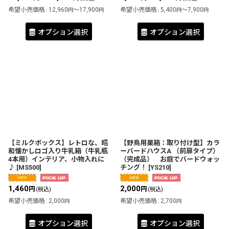
希望小売価格
:
12,960
～17,900
希望小売価格
:
5,400
～7,900
円
円
円
円
オプション選択
オプション選択
【ミルクボックス】レトロな、昭
【野鳥用巣箱：取り付け型】カラ
和懐かしロゴ入り牛乳箱（牛乳瓶
ーバードハウスA （前扉タイプ）
4本用）インテリア、小物入れに
（完成品） お庭でバードウォッ
♪
[
MS500
]
チング！
[
YS210
]
1,460
2,000
円
円
(税込)
(税込)
希望小売価格
:
2,000
希望小売価格
:
2,700
円
円
オプション選択
オプション選択