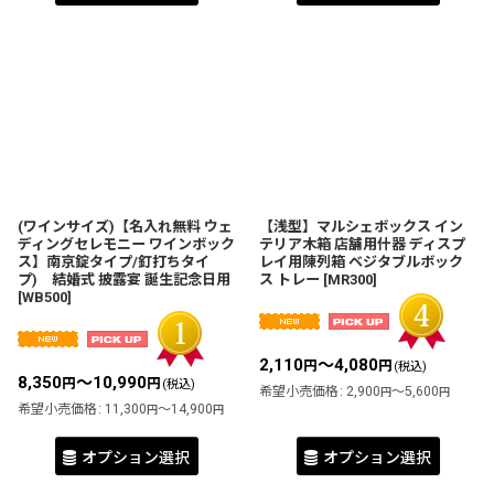
(ワインサイズ)【名入れ無料 ウェ
【浅型】マルシェボックス イン
ディングセレモニー ワインボック
テリア木箱 店舗用什器 ディスプ
ス】南京錠タイプ/釘打ちタイ
レイ用陳列箱 ベジタブルボック
プ) 結婚式 披露宴 誕生記念日用
ス トレー
[
MR300
]
[
WB500
]
2,110
～4,080
円
円
(税込)
8,350
～10,990
円
円
(税込)
希望小売価格
:
2,900
～5,600
円
円
希望小売価格
:
11,300
～14,900
円
円
オプション選択
オプション選択