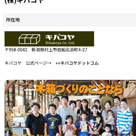
(株)キバコヤ
所在地
〒958-0042 新潟県村上市岩船北浜町4-27
キバコヤ 公式ページ→
>>キバコヤドットコム