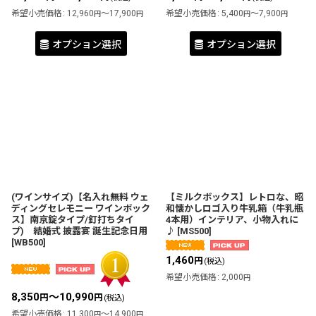
希望小売価格
:
12,960
～17,900
希望小売価格
:
5,400
～7,900
円
円
円
円
オプション選択
オプション選択
(ワインサイズ)【名入れ無料 ウェ
【ミルクボックス】レトロな、昭
ディングセレモニー ワインボック
和懐かしロゴ入り牛乳箱（牛乳瓶
ス】南京錠タイプ/釘打ちタイ
4本用）インテリア、小物入れに
プ) 結婚式 披露宴 誕生記念日用
♪
[
MS500
]
[
WB500
]
1,460
円
(税込)
希望小売価格
:
2,000
円
8,350
～10,990
円
円
(税込)
希望小売価格
:
11,300
～14,900
円
円