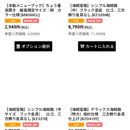
【木製メニューブック】ちょう番
【海賊宝箱】シンプル海賊箱
見開き 縦長規定サイズ：桐 カ
（中）ブラック塗装 ロゴ、三方
ラー仕様
[
MB500CL
]
飾り金具なし
[
KZS250B
]
2,940
8,790
円
円
(税込)
(税込)
希望小売価格
:
4,000
希望小売価格
:
11,900
円
円
オプション選択
カートに入れる
【海賊宝箱】シンプル海賊箱（中
【海賊宝箱】デラックス海賊箱
サイズ フック金具） ロゴ、三
（特大）焼杉仕様 三方飾り金具
方飾り金具なし
[
KZS270
]
仕上げ
[
KZD410Y
]