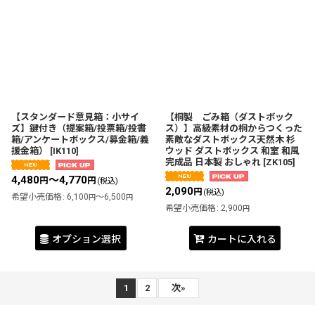
【スタンダード意見箱：小サイ
【桐製 ごみ箱（ダストボック
ズ】鍵付き（提案箱/投票箱/投書
ス）】高級素材の桐からつくった
箱/アンケートボックス/募金箱/義
素敵なダストボックス天然木 杉
援金箱）
[
IK110
]
ウッド ダストボックス 和室 和風
完成品 日本製 おしゃれ
[
ZK105
]
4,480
～4,770
円
円
(税込)
2,090
円
(税込)
希望小売価格
:
6,100
～6,500
円
円
希望小売価格
:
2,900
円
オプション選択
カートに入れる
1
2
次
»