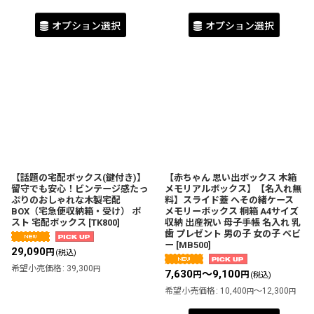
オプション選択
オプション選択
【話題の宅配ボックス(鍵付き)】
【赤ちゃん 思い出ボックス 木箱
留守でも安心！ビンテージ感たっ
メモリアルボックス】【名入れ無
ぷりのおしゃれな木製宅配
料】スライド蓋 へその緒ケース
BOX（宅急便収納箱・受け） ポ
メモリーボックス 桐箱 A4サイズ
スト 宅配ボックス
[
TK800
]
収納 出産祝い 母子手帳 名入れ 乳
歯 プレゼント 男の子 女の子 ベビ
ー
[
MB500
]
29,090
円
(税込)
希望小売価格
:
39,300
円
7,630
～9,100
円
円
(税込)
希望小売価格
:
10,400
～12,300
円
円