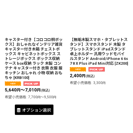
キャスター付き【コロコロ桐ボッ
【無垢木製スマホ・タブレットス
クス】おしゃれなインテリア雑貨
タンド】スマホスタンド 木製 タ
キャスター付き木箱 チェストボ
ブレットスタンド iPadスタンド
ックス キャビネットボックス ス
卓上ホルダー 汎用ウッドモバイ
トレージボックス ボックス収納
ルスタンド Android/iPhone 6 6s
ケース box収納 ラック 木製 コン
7 8 X Plus iPad Mini対応
[
ZK200
]
テナ キャスター付き 衣類 衣服 服
キッチン おしゃれ 小物 収納 おも
2,400
円
(税込)
ちゃ
[
KRB100
]
希望小売価格
:
3,300
円
5,640
～7,010
円
円
(税込)
希望小売価格
:
7,700
～9,500
円
円
オプション選択