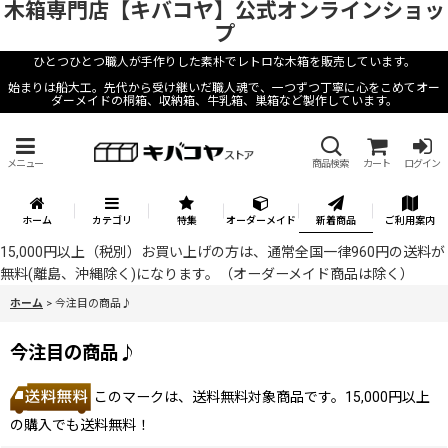
木箱専門店【キバコヤ】公式オンラインショッ
プ
ひとつひとつ職人が手作りした素朴でレトロな木箱を販売しています。
始まりは船大工。先代から受け継いだ職人魂で、一つずつ丁寧に心をこめてオー
ダーメイドの桐箱、収納箱、牛乳箱、巣箱など製作しています。
メニュー
商品検索
カート
ログイン
ホーム
カテゴリ
特集
オーダーメイド
新着商品
ご利用案内
15,000円以上（税別）お買い上げの方は、通常全国一律960円の送料が
無料(離島、沖縄除く)になります。（オーダーメイド商品は除く）
ホーム
>
今注目の商品♪
今注目の商品♪
このマークは、送料無料対象商品です。15,000円以上
の購入でも送料無料！