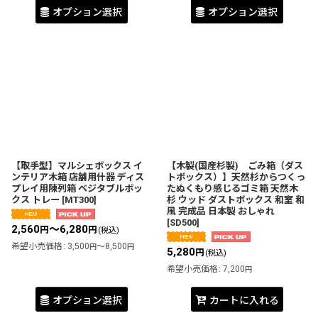
オプション選択
オプション選択
【取手型】マルシェボックス イ
【木製(国産杉製) ごみ箱（ダス
ンテリア木箱 店舗用什器 ディス
トボックス）】天然杉からつくっ
プレイ用陳列箱 ベジタブルボッ
たぬくもり感じるゴミ箱 天然木
クス トレー
[
MT300
]
杉 ウッド ダストボックス 和室 和
風 完成品 日本製 おしゃれ
[
SD500
]
2,560
～6,280
円
円
(税込)
希望小売価格
:
3,500
～8,500
円
円
5,280
円
(税込)
希望小売価格
:
7,200
円
オプション選択
カートに入れる