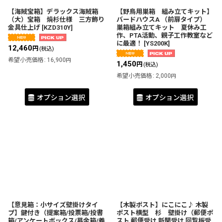
【海賊宝箱】デラックス海賊箱
【野鳥用巣箱 組み立てキット】
（大）宝箱 焼杉仕様 三方飾り
バードハウスA （前扉タイプ）
金具仕上げ
[
KZD310Y
]
巣箱組み立てキット 夏休み工
作、PTA活動、親子工作教室など
に最適！
[
YS200K
]
12,460
円
(税込)
希望小売価格
:
16,900
円
1,450
円
(税込)
希望小売価格
:
2,000
円
オプション選択
オプション選択
【意見箱：小サイズ壁掛けタイ
【木製ポスト】にこにこ♪ 木製
プ】鍵付き（提案箱/投票箱/投書
ポスト横型 杉 壁掛け（郵便ポ
箱/アンケートボックス/募金箱/義
スト 郵便受け 新聞受け 回覧板受