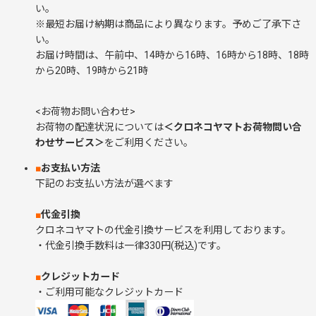
い。
焼杉
意見箱・アンケートボックス
※最短お届け納期は商品により異なります。予めご了承下さ
い。
手作り工作キット
お届け時間は、午前中、14時から16時、16時から18時、18時
りんご木箱
から20時、19時から21時
桐
牛乳箱
<お荷物お問い合わせ>
木材、おがくず
お荷物の配達状況については
＜クロネコヤマトお荷物問い合
木製雑貨
わせサービス＞
をご利用ください。
■
お支払い方法
チョーク箱
下記のお支払い方法が選べます
ファニチャー
■
代金引換
クロネコヤマトの代金引換サービスを利用しております。
・代金引換手数料は一律330円(税込)です。
海賊宝箱・千両箱
■
クレジットカード
仕出箱（料亭/割烹/会席)
・ご利用可能なクレジットカード