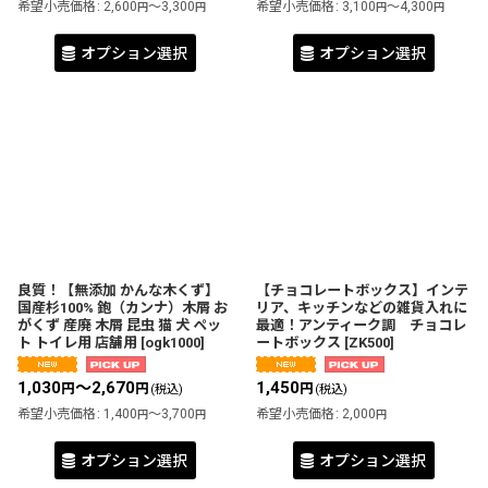
希望小売価格
:
2,600
～3,300
希望小売価格
:
3,100
～4,300
円
円
円
円
オプション選択
オプション選択
良質！【無添加 かんな木くず】
【チョコレートボックス】インテ
国産杉100% 鉋（カンナ）木屑 お
リア、キッチンなどの雑貨入れに
がくず 産廃 木屑 昆虫 猫 犬 ペッ
最適！アンティーク調 チョコレ
ト トイレ用 店舗用
[
ogk1000
]
ートボックス
[
ZK500
]
1,030
～2,670
1,450
円
円
円
(税込)
(税込)
希望小売価格
:
1,400
～3,700
希望小売価格
:
2,000
円
円
円
オプション選択
オプション選択