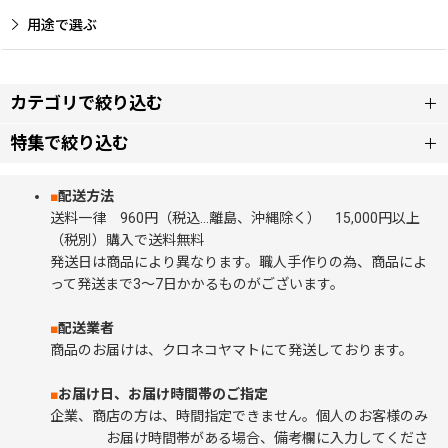
用途で選ぶ
カテゴリで絞り込む
特集で絞り込む
【店舗用】ディスプレイ・収納木箱
■
配送方法
アンティーク・レトロ
ウェディングワインボックス・メモリアルボックス
送料一律 960円（税込…離島、沖縄除く） 15,000円以上
（税別）購入で送料無料
にこにこ♪ボックス
発送日は商品により異なります。職人手作りの為、商品によ
ワインボックス
って発送まで3～7日かかるものがございます。
お店ディスプレイ用
【店舗用】木製メニューブック
■
配送業者
商品のお届けは、クロネコヤマトにて発送しております。
ナチュラルカラー自然塗装
巣箱 （野鳥 / 小動物用)
■
お届け日、お届け時間帯のご指定
バードウォッチング（巣箱、餌台）
企業、商店の方は、時間指定できません。個人のお客様のみ
野鳥用餌台(バードフィーダー)
お届け時間帯がある場合、備考欄に入力してくださ