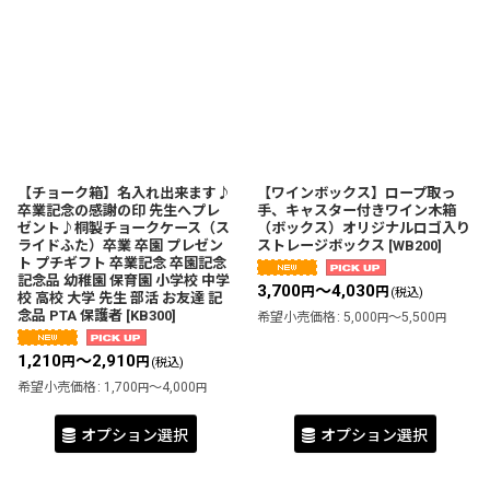
【チョーク箱】名入れ出来ます♪
【ワインボックス】ロープ取っ
卒業記念の感謝の印 先生へプレ
手、キャスター付きワイン木箱
ゼント♪桐製チョークケース（ス
（ボックス）オリジナルロゴ入り
ライドふた）卒業 卒園 プレゼン
ストレージボックス
[
WB200
]
ト プチギフト 卒業記念 卒園記念
記念品 幼稚園 保育園 小学校 中学
3,700
～4,030
円
円
(税込)
校 高校 大学 先生 部活 お友達 記
念品 PTA 保護者
[
KB300
]
希望小売価格
:
5,000
～5,500
円
円
1,210
～2,910
円
円
(税込)
希望小売価格
:
1,700
～4,000
円
円
オプション選択
オプション選択