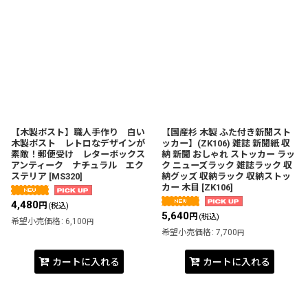
【木製ポスト】職人手作り 白い
【国産杉 木製 ふた付き新聞スト
木製ポスト レトロなデザインが
ッカー】(ZK106) 雑誌 新聞紙 収
素敵！郵便受け レターボックス
納 新聞 おしゃれ ストッカー ラッ
アンティーク ナチュラル エク
ク ニューズラック 雑誌ラック 収
ステリア
[
MS320
]
納グッズ 収納ラック 収納ストッ
カー 木目
[
ZK106
]
4,480
円
(税込)
5,640
円
(税込)
希望小売価格
:
6,100
円
希望小売価格
:
7,700
円
カートに入れる
カートに入れる