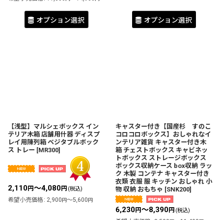
オプション選択
オプション選択
【浅型】マルシェボックス イン
キャスター付き【国産杉 すのこ
テリア木箱 店舗用什器 ディスプ
コロコロボックス】おしゃれなイ
レイ用陳列箱 ベジタブルボック
ンテリア雑貨 キャスター付き木
ス トレー
[
MR300
]
箱 チェストボックス キャビネッ
トボックス ストレージボックス
ボックス収納ケース box収納 ラッ
ク 木製 コンテナ キャスター付き
衣類 衣服 服 キッチン おしゃれ 小
2,110
～4,080
円
円
(税込)
物 収納 おもちゃ
[
SNK200
]
希望小売価格
:
2,900
～5,600
円
円
6,230
～8,390
円
円
(税込)