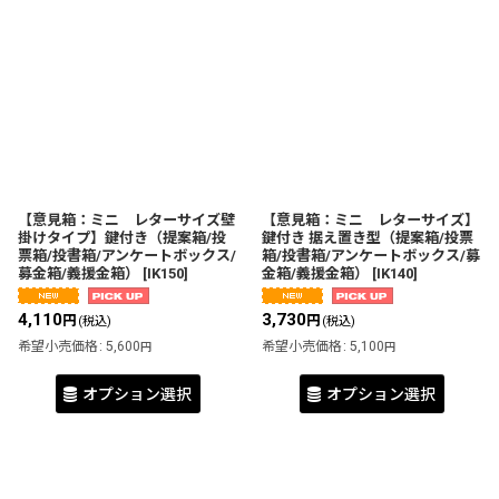
【意見箱：ミニ レターサイズ壁
【意見箱：ミニ レターサイズ】
掛けタイプ】鍵付き（提案箱/投
鍵付き 据え置き型（提案箱/投票
票箱/投書箱/アンケートボックス/
箱/投書箱/アンケートボックス/募
募金箱/義援金箱）
[
IK150
]
金箱/義援金箱）
[
IK140
]
4,110
3,730
円
円
(税込)
(税込)
希望小売価格
:
5,600
希望小売価格
:
5,100
円
円
オプション選択
オプション選択