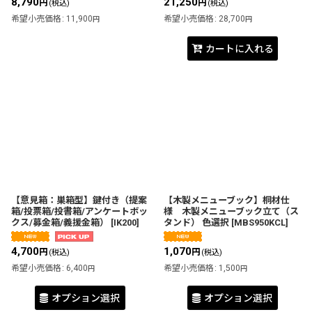
8,790
21,250
円
円
(税込)
(税込)
希望小売価格
:
11,900
希望小売価格
:
28,700
円
円
カートに入れる
【意見箱：巣箱型】鍵付き（提案
【木製メニューブック】桐材仕
箱/投票箱/投書箱/アンケートボッ
様 木製メニューブック立て（ス
クス/募金箱/義援金箱）
[
IK200
]
タンド） 色選択
[
MBS950KCL
]
4,700
1,070
円
円
(税込)
(税込)
希望小売価格
:
6,400
希望小売価格
:
1,500
円
円
オプション選択
オプション選択