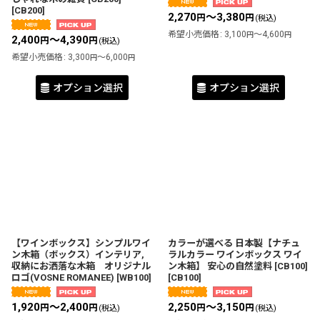
[
CB200
]
2,270
～3,380
円
円
(税込)
希望小売価格
:
3,100
～4,600
円
円
2,400
～4,390
円
円
(税込)
希望小売価格
:
3,300
～6,000
円
円
オプション選択
オプション選択
【ワインボックス】シンプルワイ
カラーが選べる 日本製【ナチュ
ン木箱（ボックス）インテリア,
ラルカラー ワインボックス ワイ
収納にお洒落な木箱 オリジナル
ン木箱】 安心の自然塗料 [CB100]
ロゴ(VOSNE ROMANEE)
[
WB100
]
[
CB100
]
1,920
～2,400
2,250
～3,150
円
円
円
円
(税込)
(税込)