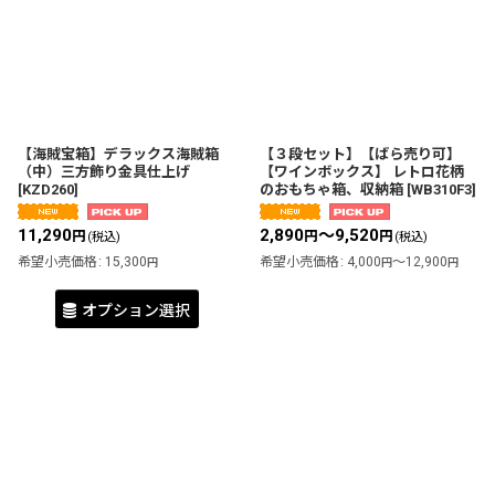
【海賊宝箱】デラックス海賊箱
【３段セット】【ばら売り可】
（中）三方飾り金具仕上げ
【ワインボックス】 レトロ花柄
[
KZD260
]
のおもちゃ箱、収納箱
[
WB310F3
]
11,290
2,890
～9,520
円
円
円
(税込)
(税込)
希望小売価格
:
15,300
希望小売価格
:
4,000
～12,900
円
円
円
オプション選択