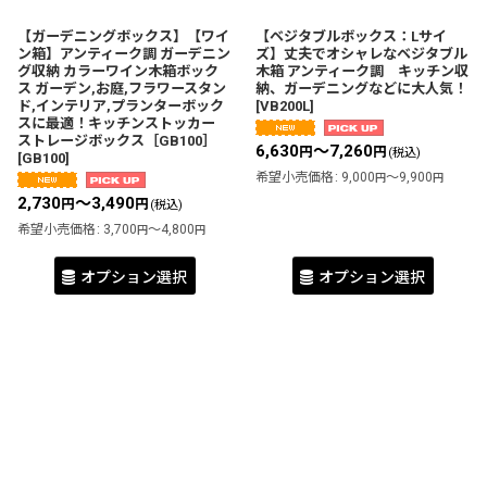
【ガーデニングボックス】【ワイ
【ベジタブルボックス：Lサイ
ン箱】アンティーク調 ガーデニン
ズ】丈夫でオシャレなベジタブル
グ収納 カラーワイン木箱ボック
木箱 アンティーク調 キッチン収
ス ガーデン,お庭,フラワースタン
納、ガーデニングなどに大人気！
ド,インテリア,プランターボック
[
VB200L
]
スに最適！キッチンストッカー
ストレージボックス［GB100］
6,630
～7,260
円
円
(税込)
[
GB100
]
希望小売価格
:
9,000
～9,900
円
円
2,730
～3,490
円
円
(税込)
希望小売価格
:
3,700
～4,800
円
円
オプション選択
オプション選択