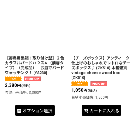
【野鳥用巣箱：取り付け型】２色
【チーズボックス】アンティーク
カラフルバードハウスA （前扉タ
仕上げのおしゃれでレトロなチー
イプ）（完成品） お庭でバード
ズボックス♪ (ZK510) 木箱雑貨
ウォッチング！
[
YS230
]
vintage cheese wood box
[
ZK510
]
2,380
円
(税込)
1,050
円
(税込)
希望小売価格
:
3,300
円
希望小売価格
:
1,500
円
オプション選択
カートに入れる