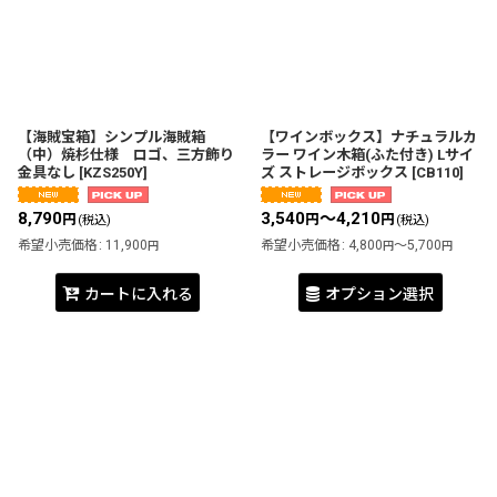
【海賊宝箱】シンプル海賊箱
【ワインボックス】ナチュラルカ
（中）焼杉仕様 ロゴ、三方飾り
ラー ワイン木箱(ふた付き) Lサイ
金具なし
[
KZS250Y
]
ズ ストレージボックス
[
CB110
]
8,790
3,540
～4,210
円
円
円
(税込)
(税込)
希望小売価格
:
11,900
希望小売価格
:
4,800
～5,700
円
円
円
カートに入れる
オプション選択