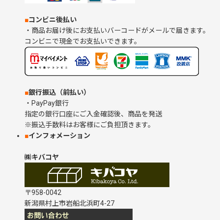
木製ポスト・宅配BOX
■
コンビニ後払い
業務用木箱（酒箱）
・商品お届け後にお支払いバーコードがメールで届きます。
コンビニで現金でお支払いできます。
その他の木箱
オプション・オーダーメイド
■
銀行振込（前払い）
・PayPay銀行
おがくず・かんな木くず
指定の銀行口座にご入金確認後、商品を発送
※振込手数料はお客様にご負担頂きます。
箱庭療法用木箱
■
インフォメーション
㈱キバコヤ
ひな人形収納箱
訳あり・在庫処分商品
〒958-0042
新潟県村上市岩船北浜町4-27