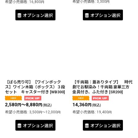
希望小売価格
:
3,300
希望小売価格
:
16,800
円
円
オプション選択
オプション選択
【ばら売り可】【ワインボック
【千両箱：蓋ありタイプ】 時代
ス】ワイン木箱（ボックス）３段
劇でお馴染み！千両箱 豪華三方
セット キャスター付き
[
WB300
]
金具付き、ふた付き
[
SR200
]
2,580
～8,880
14,360
円
円
円
(税込)
(税込)
希望小売価格
:
3,500
～12,000
希望小売価格
:
19,400
円
円
円
オプション選択
オプション選択