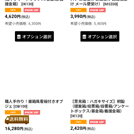
援金箱）
[
IK130
]
け メール便受け）
[
MS330
]
4,620
3,990
円
円
(税込)
(税込)
希望小売価格
:
6,300
希望小売価格
:
5,400
円
円
オプション選択
オプション選択
職人手作り！巣箱風看板付きオブ
【意見箱：ハガキサイズ】桐製
ジェ
[
OB100
]
（提案箱/投票箱/投書箱/アンケー
トボックス/募金箱/義援金箱）
[
IK120
]
2,420
16,280
円
円
(税込)
(税込)