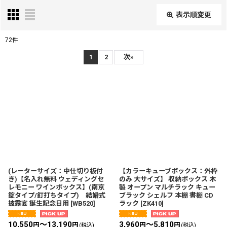
表示順変更
閉じる
72
件
表示数
:
1
2
次
»
並び順
:
絞り込む
(レーターサイズ：中仕切り板付
【カラーキューブボックス：外枠
き)【名入れ無料 ウェディングセ
のみ 大サイズ】 収納ボックス 木
レモニー ワインボックス】(南京
製 オープン マルチラック キュー
錠タイプ/釘打ちタイプ) 結婚式
ブラック シェルフ 本棚 書棚 CD
披露宴 誕生記念日用
[
WB520
]
ラック
[
ZK410
]
10,550
～13,190
3,960
～5,810
円
円
円
円
(税込)
(税込)