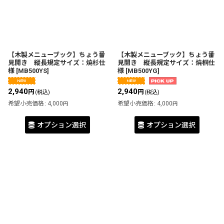
【木製メニューブック】ちょう番
【木製メニューブック】ちょう番
見開き 縦長規定サイズ：焼杉仕
見開き 縦長規定サイズ：焼桐仕
様
[
MB500YS
]
様
[
MB500YG
]
2,940
2,940
円
円
(税込)
(税込)
希望小売価格
:
4,000
希望小売価格
:
4,000
円
円
オプション選択
オプション選択