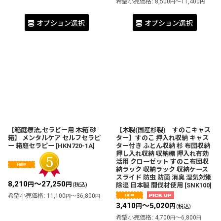
希望小売価格
:
8,500
～11,400
円
円
オプション選択
オプション選択
【箱庭療法,セラピー用 木箱 砂
【木製(国産杉製) すのこキャス
箱】 メンタルケア セルフセラピ
ター】すのこ 押入れ収納 キャス
ー 箱庭セラピー
[
HKN720-1A
]
ター付き ふとん収納 杉 布団収納
押し入れ収納 収納棚 押入れ有効
活用 クローゼット すのこ布団収
納ラック 収納ラック 収納ケース
スライド 防虫 防菌 消臭 湿気対策
8,210
～27,250
円
円
(税込)
除湿 日本製 間伐材使用
[
SNK100
]
希望小売価格
:
11,100
～36,800
円
円
3,410
～5,020
円
円
(税込)
希望小売価格
:
4,700
～6,800
円
円