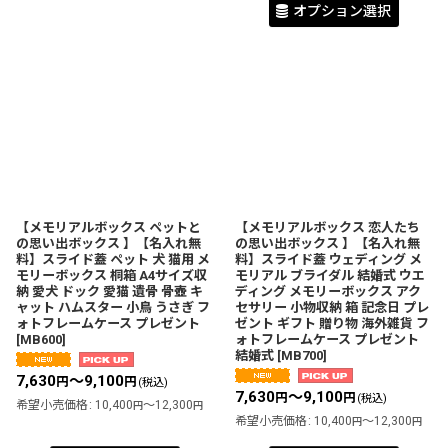
オプション選択
【メモリアルボックス ペットと
【メモリアルボックス 恋人たち
の思い出ボックス 】【名入れ無
の思い出ボックス 】【名入れ無
料】スライド蓋 ペット 犬 猫用 メ
料】スライド蓋 ウェディング メ
モリーボックス 桐箱 A4サイズ収
モリアル ブライダル 結婚式 ウエ
納 愛犬 ドック 愛猫 遺骨 骨壺 キ
ディング メモリーボックス アク
ャット ハムスター 小鳥 うさぎ フ
セサリー 小物収納 箱 記念日 プレ
ォトフレームケース プレゼント
ゼント ギフト 贈り物 海外雑貨 フ
[
MB600
]
ォトフレームケース プレゼント
結婚式
[
MB700
]
7,630
～9,100
円
円
(税込)
7,630
～9,100
円
円
(税込)
希望小売価格
:
10,400
～12,300
円
円
希望小売価格
:
10,400
～12,300
円
円