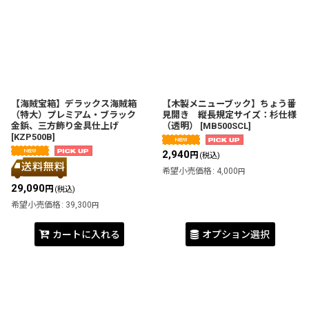
【海賊宝箱】デラックス海賊箱
【木製メニューブック】ちょう番
（特大）プレミアム・ブラック
見開き 縦長規定サイズ：杉仕様
金鋲、三方飾り金具仕上げ
（透明）
[
MB500SCL
]
[
KZP500B
]
2,940
円
(税込)
希望小売価格
:
4,000
円
29,090
円
(税込)
希望小売価格
:
39,300
円
カートに入れる
オプション選択