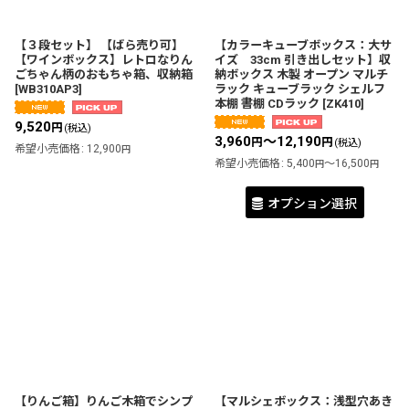
【３段セット】 【ばら売り可】
【カラーキューブボックス：大サ
【ワインボックス】レトロなりん
イズ 33cm 引き出しセット】収
ごちゃん柄のおもちゃ箱、収納箱
納ボックス 木製 オープン マルチ
[
WB310AP3
]
ラック キューブラック シェルフ
本棚 書棚 CDラック
[
ZK410
]
9,520
円
(税込)
3,960
～12,190
円
円
(税込)
希望小売価格
:
12,900
円
希望小売価格
:
5,400
～16,500
円
円
オプション選択
【りんご箱】りんご木箱でシンプ
【マルシェボックス：浅型穴あき