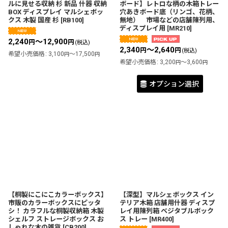
ルに見せる収納 杉 新品 什器 収納
ボード】レトロな柄の木箱トレー
BOX ディスプレイ マルシェボッ
穴あきボード底（リンゴ、花柄、
クス 木製 国産 杉
[
RB100
]
無地） 市場などの店舗陳列用、
ディスプレイ用
[
MR210
]
2,240
～12,900
円
円
(税込)
2,340
～2,640
円
円
(税込)
希望小売価格
:
3,100
～17,500
円
円
希望小売価格
:
3,200
～3,600
円
円
オプション選択
【桐製にこにこカラーボックス】
【深型】マルシェボックス イン
市販のカラーボックスにピッタ
テリア木箱 店舗用什器 ディスプ
シ！ カラフルな桐製収納箱 木製
レイ用陳列箱 ベジタブルボック
シェルフ ストレージボックス お
ス トレー
[
MR400
]
しゃれな木の雑貨 [CB200]