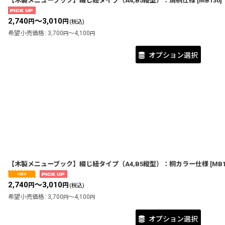
【木製メニューブック】綴じ紐タイプ（A4,B5縦型）：焼桐仕様
[
MB130
]
2,740
～3,010
円
円
(税込)
希望小売価格
:
3,700
～4,100
円
円
オプション選択
【木製メニューブック】綴じ紐タイプ（A4,B5縦型）：桐カラー仕様
[
MB1
2,740
～3,010
円
円
(税込)
希望小売価格
:
3,700
～4,100
円
円
オプション選択