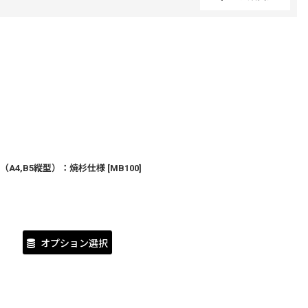
閉じる
A4,B5縦型）：焼杉仕様
[
MB100
]
オプション選択