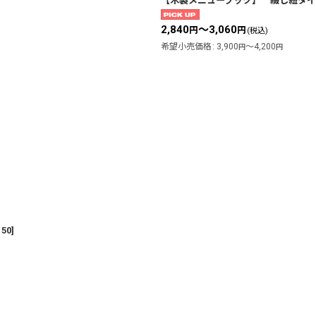
【木製メニューブック】 綴じ紐タイプ
2,840
～3,060
円
円
(税込)
希望小売価格
:
3,900
～4,200
円
円
50
]