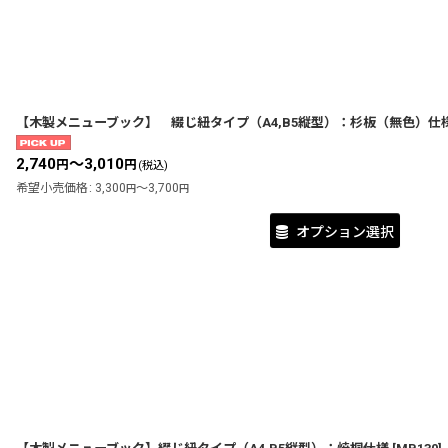
【木製メニューブック】 綴じ紐タイプ（A4,B5縦型）：杉板（無色）仕
2,740
～3,010
円
円
(税込)
希望小売価格
:
3,300
～3,700
円
円
オプション選択