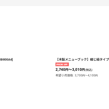
絞り込む
B800A4
]
【木製メニューブック】綴じ紐タイプ（
2,740
～3,010
円
円
(税込)
希望小売価格
:
3,700
～4,100
円
円