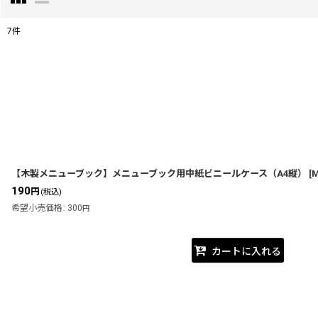
7
件
表示数
:
並び順
:
【木製メニューブック】メニューブック用中紙ビニールケース（A4縦）
[
M
190
円
(税込)
希望小売価格
:
300
円
カートに入れる