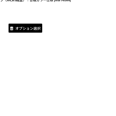
（A4,B5縦型）：合板カラー仕様
[
MB140A4
]
オプション選択