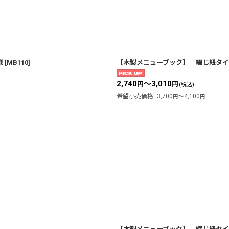
様
[
MB110
]
【木製メニューブック】 綴じ紐タイプ
2,740
～3,010
円
円
(税込)
希望小売価格
:
3,700
～4,100
円
円