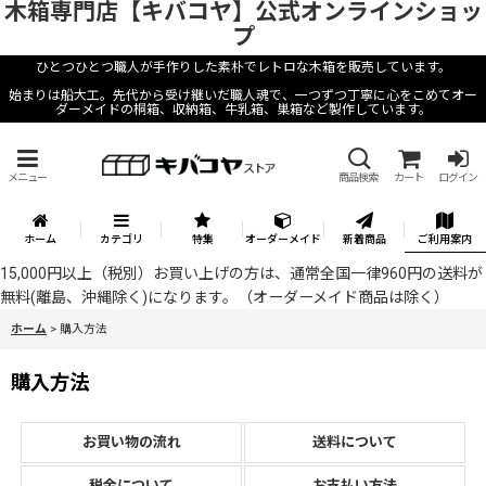
木箱専門店【キバコヤ】公式オンラインショッ
プ
ひとつひとつ職人が手作りした素朴でレトロな木箱を販売しています。
始まりは船大工。先代から受け継いだ職人魂で、一つずつ丁寧に心をこめてオー
ダーメイドの桐箱、収納箱、牛乳箱、巣箱など製作しています。
メニュー
商品検索
カート
ログイン
ホーム
カテゴリ
特集
オーダーメイド
新着商品
ご利用案内
15,000円以上（税別）お買い上げの方は、通常全国一律960円の送料が
無料(離島、沖縄除く)になります。（オーダーメイド商品は除く）
ホーム
>
購入方法
購入方法
お買い物の流れ
送料について
税金について
お支払い方法