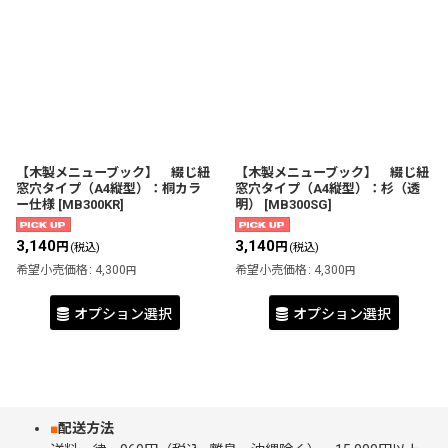
【木製メニューブック】 綴じ紐
【木製メニューブック】 綴じ紐
窓穴タイプ（A4縦型）：桐カラ
窓穴タイプ（A4縦型）：杉（透
ー仕様
[
MB300KR
]
明）
[
MB300SG
]
3,140
3,140
円
円
(税込)
(税込)
希望小売価格
:
4,300
希望小売価格
:
4,300
円
円
オプション選択
オプション選択
■
配送方法