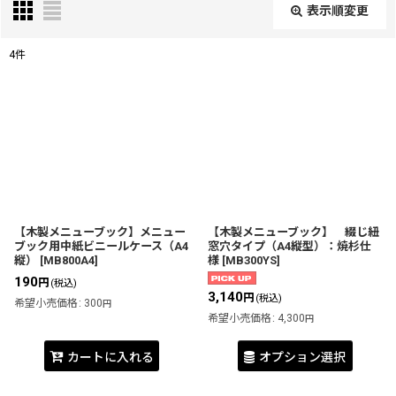
表示順変更
閉じる
4
件
表示数
:
並び順
:
絞り込む
【木製メニューブック】メニュー
【木製メニューブック】 綴じ紐
ブック用中紙ビニールケース（A4
窓穴タイプ（A4縦型）：焼杉仕
縦）
[
MB800A4
]
様
[
MB300YS
]
190
円
(税込)
3,140
円
(税込)
希望小売価格
:
300
円
希望小売価格
:
4,300
円
カートに入れる
オプション選択