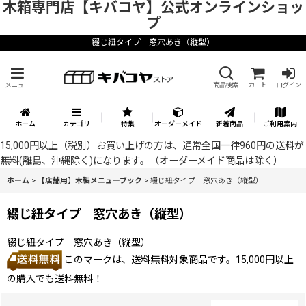
木箱専門店【キバコヤ】公式オンラインショッ
プ
綴じ紐タイプ 窓穴あき（縦型）
メニュー
商品検索
カート
ログイン
ホーム
カテゴリ
特集
オーダーメイド
新着商品
ご利用案内
15,000円以上（税別）お買い上げの方は、通常全国一律960円の送料が
無料(離島、沖縄除く)になります。（オーダーメイド商品は除く）
ホーム
>
【店舗用】木製メニューブック
>
綴じ紐タイプ 窓穴あき（縦型）
綴じ紐タイプ 窓穴あき（縦型）
綴じ紐タイプ 窓穴あき（縦型）
このマークは、送料無料対象商品です。15,000円以上
の購入でも送料無料！