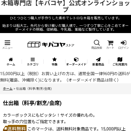
木箱専門店【キバコヤ】公式オンラインショッ
プ
ひとつひとつ職人が手作りした素朴でレトロな木箱を販売しています。
始まりは船大工。先代から受け継いだ職人魂で、一つずつ丁寧に心をこめてオー
ダーメイドの桐箱、収納箱、牛乳箱、巣箱など製作しています。
メニュー
商品検索
カート
ログイン
ホーム
カテゴリ
特集
オーダーメイド
新着商品
ご利用案内
15,000円以上（税別）お買い上げの方は、通常全国一律960円の送料が
無料(離島、沖縄除く)になります。（オーダーメイド商品は除く）
ホーム
>
仕出箱（料亭/割烹/会席)
仕出箱（料亭/割烹/会席)
カラーボックスにもピッタシ！サイズの優れもの。
取っ手の穴位置もご指定できます。
このマークは、送料無料対象商品です。15,000円以上