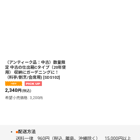
（アンティーク品：中古）数量限
定 中古の仕出箱Cタイプ（20年使
用） 収納にガーデニングに！
（料亭/割烹/会席用)
[
SDS102
]
2,340
円
(税込)
希望小売価格
:
3,200
円
■
配送方法
送料一律 960円（税込…離島、沖縄除く） 15,000円以上