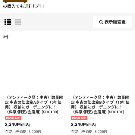
の購入でも送料無料！
表示順変更
閉じる
3
件
表示数
:
並び順
:
絞り込む
（アンティーク品：中古）数量限
（アンティーク品：中古）数量限
定 中古の仕出箱Aタイプ（5年使
定 中古の仕出箱Bタイプ（10年使
用） 収納にガーデニングに！
用） 収納にガーデニングに！
（料亭/割烹/会席用)
[
SDS100
]
（料亭/割烹/会席用)
[
SDS101
]
2,340
2,340
円
円
(税込)
(税込)
希望小売価格
:
3,200
希望小売価格
:
3,200
円
円