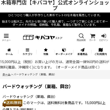
木箱専門店【キバコヤ】公式オンラインショッ
プ
ひとつひとつ職人が手作りした素朴でレトロな木箱を販売しています。
始まりは船大工。先代から受け継いだ職人魂で、一つずつ丁寧に心をこめてオー
ダーメイドの桐箱、収納箱、牛乳箱、巣箱など製作しています。
メニュー
商品検索
カート
ログイン
ホーム
カテゴリ
特集
オーダーメイド
新着商品
ご利用案内
15,000円以上（税別）お買い上げの方は、通常全国一律960円の送料が
無料(離島、沖縄除く)になります。（オーダーメイド商品は除く）
ホーム
>
バードウォッチング（巣箱、餌台）
バードウォッチング（巣箱、餌台）
バードウォッチング（巣箱、餌台）
このマークは、送料無料対象商品です。15,000円以上
の購入でも送料無料！