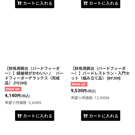
カートに入れる
カートに入れる
【野鳥用餌台（バードフィーダ
【野鳥用餌台（バードフィーダ
ー）】緑屋根がかわいい♪ バー
ー）】バードレストラン・入門セ
ドフィーダーデラックス（完成
ット（組み立て品）
[
BF200
]
品）
[
YE200
]
9,530
円
(税込)
4,140
円
(税込)
希望小売価格
:
12,900
円
希望小売価格
:
5,600
円
カートに入れる
カートに入れる