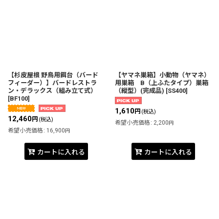
【杉皮屋根 野鳥用餌台（バード
【ヤマネ巣箱】小動物（ヤマネ）
フィーダー）】バードレストラ
用巣箱 B（上ふたタイプ）巣箱
ン・デラックス（組み立て式）
（縦型）(完成品)
[
SS400
]
[
BF100
]
1,610
円
(税込)
12,460
円
(税込)
希望小売価格
:
2,200
円
希望小売価格
:
16,900
円
カートに入れる
カートに入れる