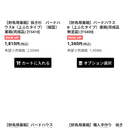
【野鳥用巣箱】焼き杉 バードハ
【野鳥用巣箱】バードハウス
ウスB（上ふたタイプ）（縦型）
B（上ふたタイプ）巣箱(完成品
巣箱(完成品)
[
YS410
]
無塗装)
[
YS400
]
1,810
1,340
円
円
(税込)
(税込)
希望小売価格
:
2,500
希望小売価格
:
1,900
円
円
カートに入れる
オプション選択
【野鳥用巣箱】バードハウス
【野鳥用巣箱】職人手作り 焼き