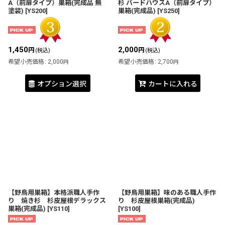
A（前扉タイプ）巣箱(完成品 無
杉 バードハウスA（前扉タイプ）
塗装)
[
YS200
]
巣箱(完成品)
[
YS250
]
1,450
2,000
円
円
(税込)
(税込)
希望小売価格
:
2,000
希望小売価格
:
2,700
円
円
オプション選択
カートに入れる
【野鳥用巣箱】本格派職人手作
【野鳥用巣箱】味のある職人手作
り 焼き杉 杉皮屋根デラックス
り 杉皮屋根巣箱(完成品)
巣箱(完成品)
[
YS110
]
[
YS100
]