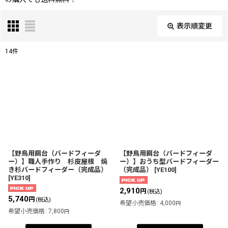
表示順変更
閉じる
14
件
表示数
:
並び順
:
絞り込む
【野鳥用餌台（バードフィーダ
【野鳥用餌台（バードフィーダ
ー）】職人手作り 杉皮屋根 焼
ー）】おうち型バードフィーダー
き杉バードフィーダー（完成品）
（完成品）
[
YE100
]
[
YE310
]
2,910
円
(税込)
5,740
円
(税込)
希望小売価格
:
4,000
円
希望小売価格
:
7,800
円