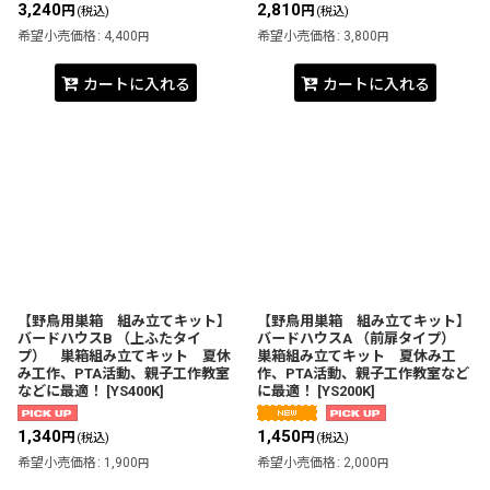
3,240
2,810
円
円
(税込)
(税込)
希望小売価格
:
4,400
希望小売価格
:
3,800
円
円
カートに入れる
カートに入れる
【野鳥用巣箱 組み立てキット】
【野鳥用巣箱 組み立てキット】
バードハウスB （上ふたタイ
バードハウスA （前扉タイプ）
プ） 巣箱組み立てキット 夏休
巣箱組み立てキット 夏休み工
み工作、PTA活動、親子工作教室
作、PTA活動、親子工作教室など
などに最適！
[
YS400K
]
に最適！
[
YS200K
]
1,340
1,450
円
円
(税込)
(税込)
希望小売価格
:
1,900
希望小売価格
:
2,000
円
円