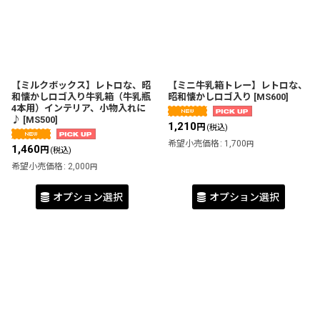
並び順
:
絞り込む
【ミルクボックス】レトロな、昭
【ミニ牛乳箱トレー】レトロな、
和懐かしロゴ入り牛乳箱（牛乳瓶
昭和懐かしロゴ入り
[
MS600
]
4本用）インテリア、小物入れに
♪
[
MS500
]
1,210
円
(税込)
希望小売価格
:
1,700
円
1,460
円
(税込)
希望小売価格
:
2,000
円
オプション選択
オプション選択