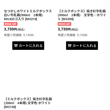
なつかしホワイトミルクボックス
【ミルクボックス】焼き杉牛乳箱
白い牛乳箱(900ml 2本用)
(900ml 2本用) 文字色：ホワイ
MILKロゴ入り
[
MS210
]
ト
[
MS200
]
3,730
3,730
円
円
(税込)
(税込)
希望小売価格
:
5,100
希望小売価格
:
5,100
円
円
カートに入れる
カートに入れる
【ミルクボックス】焼き杉牛乳箱
(200ml 4本用) 文字色:ホワイト
[
MS100
]