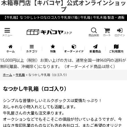
木箱専門店【キバコヤ】公式オンラインショッ
プ
【牛乳箱】なつかしレトロなロゴ入り牛乳受け箱 | 牛乳箱 | 牛乳木箱 製造・通販
メニュー
商品検索
カート
ログイン
ホーム
カテゴリ
特集
オーダーメイド
新着商品
ご利用案内
15,000円以上（税別）お買い上げの方は、通常全国一律960円の送料が
無料(離島、沖縄除く)になります。（オーダーメイド商品は除く）
ホーム
>
牛乳箱
>
なつかし牛乳箱（ロゴ入り）
なつかし牛乳箱（ロゴ入り）
シンプルな昔懐かしいミルクボックスは愛情たっぷり！
おしゃれな小物入れとしても活躍します。
牛乳屋さんの大量も注文承ります。
オークションなどでもそこそこの値段が付いているようですが、今
はなき雪印乳業のものなども含め各社ロゴ、またご希望のオリジナ