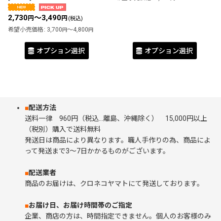
2,730
～3,490
円
円
(税込)
希望小売価格
:
3,700
～4,800
円
円
オプション選択
オプション選択
■
配送方法
送料一律 960円（税込…離島、沖縄除く） 15,000円以上
（税別）購入で送料無料
発送日は商品により異なります。職人手作りの為、商品によ
って発送まで3～7日かかるものがございます。
■
配送業者
商品のお届けは、クロネコヤマトにて発送しております。
■
お届け日、お届け時間帯のご指定
企業、商店の方は、時間指定できません。個人のお客様のみ