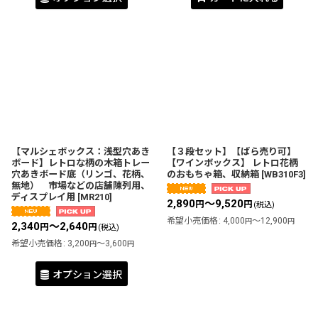
【マルシェボックス：浅型穴あき
【３段セット】【ばら売り可】
ボード】レトロな柄の木箱トレー
【ワインボックス】 レトロ花柄
穴あきボード底（リンゴ、花柄、
のおもちゃ箱、収納箱
[
WB310F3
]
無地） 市場などの店舗陳列用、
ディスプレイ用
[
MR210
]
2,890
～9,520
円
円
(税込)
希望小売価格
:
4,000
～12,900
円
円
2,340
～2,640
円
円
(税込)
希望小売価格
:
3,200
～3,600
円
円
オプション選択