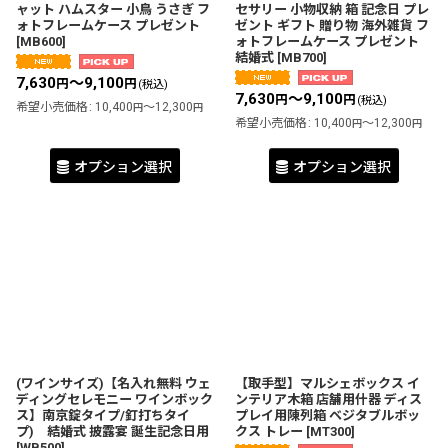
ャット ハムスター 小鳥 うさぎ フ
セサリー 小物収納 箱 記念日 プレ
ォトフレームケース プレゼント
ゼント ギフト 贈り物 海外雑貨 フ
[
MB600
]
ォトフレームケース プレゼント
結婚式
[
MB700
]
7,630
～9,100
円
円
(税込)
7,630
～9,100
円
円
(税込)
希望小売価格
:
10,400
～12,300
円
円
希望小売価格
:
10,400
～12,300
円
円
オプション選択
オプション選択
(ワインサイズ)【名入れ無料 ウェ
【取手型】マルシェボックス イ
ディングセレモニー ワインボック
ンテリア木箱 店舗用什器 ディス
ス】南京錠タイプ/釘打ちタイ
プレイ用陳列箱 ベジタブルボッ
プ) 結婚式 披露宴 誕生記念日用
クス トレー
[
MT300
]
[
WB500
]