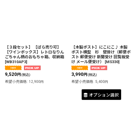
【３段セット】 【ばら売り可】
【木製ポスト】にこにこ♪ 木製
【ワインボックス】レトロなりん
ポスト横型 杉 壁掛け（郵便ポ
ごちゃん柄のおもちゃ箱、収納箱
スト 郵便受け 新聞受け 回覧板受
[
WB310AP3
]
け メール便受け）
[
MS330
]
9,520
3,990
円
円
(税込)
(税込)
希望小売価格
:
12,900
希望小売価格
:
5,400
円
円
オプション選択