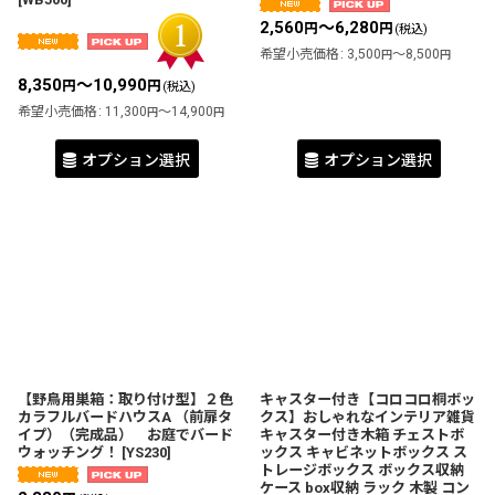
2,560
～6,280
円
円
(税込)
希望小売価格
:
3,500
～8,500
円
円
8,350
～10,990
円
円
(税込)
希望小売価格
:
11,300
～14,900
円
円
オプション選択
オプション選択
【野鳥用巣箱：取り付け型】２色
キャスター付き【コロコロ桐ボッ
カラフルバードハウスA （前扉タ
クス】おしゃれなインテリア雑貨
イプ）（完成品） お庭でバード
キャスター付き木箱 チェストボ
ウォッチング！
[
YS230
]
ックス キャビネットボックス ス
トレージボックス ボックス収納
ケース box収納 ラック 木製 コン