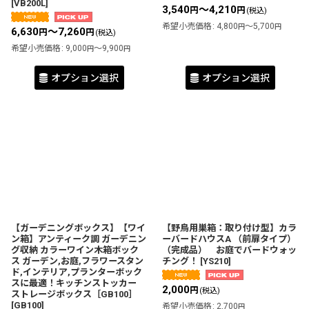
[
VB200L
]
3,540
～4,210
円
円
(税込)
希望小売価格
:
4,800
～5,700
円
円
6,630
～7,260
円
円
(税込)
希望小売価格
:
9,000
～9,900
円
円
オプション選択
オプション選択
【ガーデニングボックス】【ワイ
【野鳥用巣箱：取り付け型】カラ
ン箱】アンティーク調 ガーデニン
ーバードハウスA （前扉タイプ）
グ収納 カラーワイン木箱ボック
（完成品） お庭でバードウォッ
ス ガーデン,お庭,フラワースタン
チング！
[
YS210
]
ド,インテリア,プランターボック
スに最適！キッチンストッカー
2,000
円
(税込)
ストレージボックス［GB100］
[
GB100
]
希望小売価格
:
2,700
円