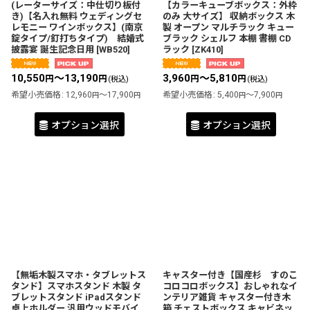
(レーターサイズ：中仕切り板付
【カラーキューブボックス：外枠
き)【名入れ無料 ウェディングセ
のみ 大サイズ】 収納ボックス 木
レモニー ワインボックス】(南京
製 オープン マルチラック キュー
錠タイプ/釘打ちタイプ) 結婚式
ブラック シェルフ 本棚 書棚 CD
披露宴 誕生記念日用
[
WB520
]
ラック
[
ZK410
]
10,550
～13,190
3,960
～5,810
円
円
円
円
(税込)
(税込)
希望小売価格
:
12,960
～17,900
希望小売価格
:
5,400
～7,900
円
円
円
円
オプション選択
オプション選択
【無垢木製スマホ・タブレットス
キャスター付き【国産杉 すのこ
タンド】スマホスタンド 木製 タ
コロコロボックス】おしゃれなイ
ブレットスタンド iPadスタンド
ンテリア雑貨 キャスター付き木
卓上ホルダー 汎用ウッドモバイ
箱 チェストボックス キャビネッ