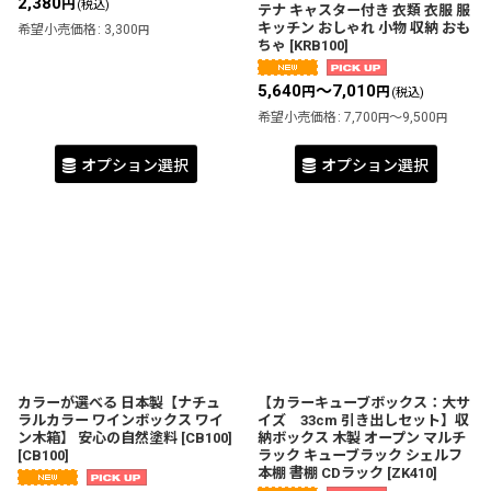
2,380
円
(税込)
テナ キャスター付き 衣類 衣服 服
キッチン おしゃれ 小物 収納 おも
希望小売価格
:
3,300
円
ちゃ
[
KRB100
]
5,640
～7,010
円
円
(税込)
希望小売価格
:
7,700
～9,500
円
円
オプション選択
オプション選択
カラーが選べる 日本製【ナチュ
【カラーキューブボックス：大サ
ラルカラー ワインボックス ワイ
イズ 33cm 引き出しセット】収
ン木箱】 安心の自然塗料 [CB100]
納ボックス 木製 オープン マルチ
[
CB100
]
ラック キューブラック シェルフ
本棚 書棚 CDラック
[
ZK410
]