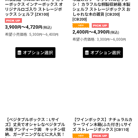
ーボックス インナーボックス オ
シ！ カラフルな桐製収納箱 木製
リジナルロゴ入り ストレージボ
シェルフ ストレージボックス お
ックス シェルフ
[
ZK100
]
しゃれな木の雑貨 [CB200]
[
CB200
]
3,900
～4,720
円
円
(税込)
2,400
～4,390
円
円
(税込)
希望小売価格
:
5,300
～6,400
円
円
希望小売価格
:
3,300
～6,000
円
円
オプション選択
オプション選択
【ベジタブルボックス：Lサイ
【ワインボックス】ナチュラルカ
ズ】丈夫でオシャレなベジタブル
ラー ワイン木箱(ふた付き) Lサイ
木箱 アンティーク調 キッチン収
ズ ストレージボックス
[
CB110
]
納、ガーデニングなどに大人気！