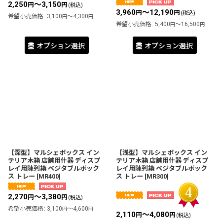
2,250
～3,150
円
円
(税込)
3,960
～12,190
円
円
(税込)
希望小売価格
:
3,100
～4,300
円
円
希望小売価格
:
5,400
～16,500
円
円
オプション選択
オプション選択
【深型】マルシェボックス イン
【浅型】マルシェボックス イン
テリア木箱 店舗用什器 ディスプ
テリア木箱 店舗用什器 ディスプ
レイ用陳列箱 ベジタブルボック
レイ用陳列箱 ベジタブルボック
ス トレー
[
MR400
]
ス トレー
[
MR300
]
2,270
～3,380
円
円
(税込)
希望小売価格
:
3,100
～4,600
円
円
2,110
～4,080
円
円
(税込)