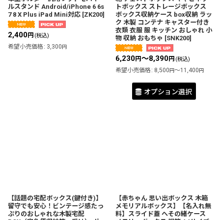
ルスタンド Android/iPhone 6 6s
トボックス ストレージボックス
7 8 X Plus iPad Mini対応
[
ZK200
]
ボックス収納ケース box収納 ラッ
ク 木製 コンテナ キャスター付き
衣類 衣服 服 キッチン おしゃれ 小
2,400
円
(税込)
物 収納 おもちゃ
[
SNK200
]
希望小売価格
:
3,300
円
6,230
～8,390
円
円
(税込)
希望小売価格
:
8,500
～11,400
円
円
オプション選択
【話題の宅配ボックス(鍵付き)】
【赤ちゃん 思い出ボックス 木箱
留守でも安心！ビンテージ感たっ
メモリアルボックス】【名入れ無
ぷりのおしゃれな木製宅配
料】スライド蓋 へその緒ケース