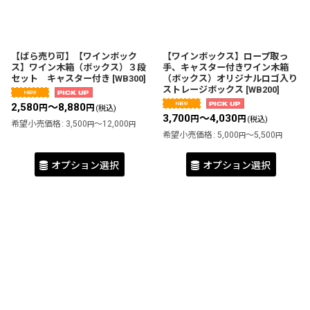
【ばら売り可】【ワインボック
【ワインボックス】ロープ取っ
ス】ワイン木箱（ボックス）３段
手、キャスター付きワイン木箱
セット キャスター付き
[
WB300
]
（ボックス）オリジナルロゴ入り
ストレージボックス
[
WB200
]
2,580
～8,880
円
円
(税込)
3,700
～4,030
円
円
(税込)
希望小売価格
:
3,500
～12,000
円
円
希望小売価格
:
5,000
～5,500
円
円
オプション選択
オプション選択