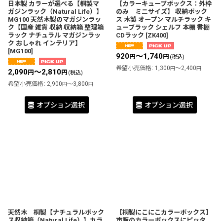
日本製 カラーが選べる【桐製マ
【カラーキューブボックス：外枠
ガジンラック（Natural Life）】
のみ ミニサイズ】 収納ボック
MG100 天然木製のマガジンラッ
ス 木製 オープン マルチラック キ
ク【国産 雑貨 収納 収納箱 整理箱
ューブラック シェルフ 本棚 書棚
ラック ナチュラル マガジンラッ
CDラック
[
ZK400
]
ク おしゃれ インテリア】
[
MG100
]
920
～1,740
円
円
(税込)
希望小売価格
:
1,300
～2,400
円
円
2,090
～2,810
円
円
(税込)
希望小売価格
:
2,900
～3,800
円
円
オプション選択
オプション選択
天然木 桐製【ナチュラルボック
【桐製にこにこカラーボックス】
ス収納箱（Natural Life）】カラ
市販のカラーボックスにピッタ