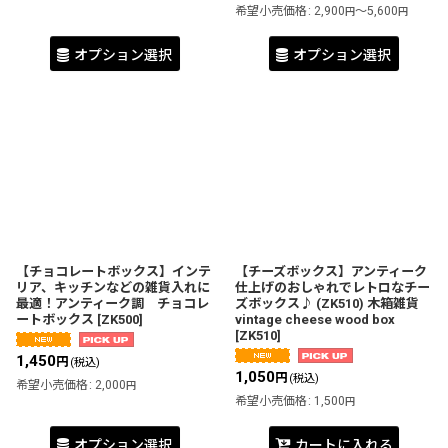
希望小売価格
:
2,900
～5,600
円
円
オプション選択
オプション選択
【チョコレートボックス】インテ
【チーズボックス】アンティーク
リア、キッチンなどの雑貨入れに
仕上げのおしゃれでレトロなチー
最適！アンティーク調 チョコレ
ズボックス♪ (ZK510) 木箱雑貨
ートボックス
[
ZK500
]
vintage cheese wood box
[
ZK510
]
1,450
円
(税込)
1,050
円
(税込)
希望小売価格
:
2,000
円
希望小売価格
:
1,500
円
オプション選択
カートに入れる