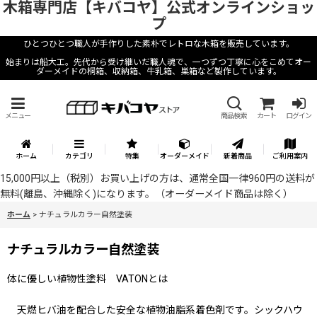
木箱専門店【キバコヤ】公式オンラインショッ
プ
ひとつひとつ職人が手作りした素朴でレトロな木箱を販売しています。
始まりは船大工。先代から受け継いだ職人魂で、一つずつ丁寧に心をこめてオー
ダーメイドの桐箱、収納箱、牛乳箱、巣箱など製作しています。
メニュー
商品検索
カート
ログイン
ホーム
カテゴリ
特集
オーダーメイド
新着商品
ご利用案内
15,000円以上（税別）お買い上げの方は、通常全国一律960円の送料が
無料(離島、沖縄除く)になります。（オーダーメイド商品は除く）
ホーム
>
ナチュラルカラー自然塗装
ナチュラルカラー自然塗装
体に優しい植物性塗料 VATONとは
天燃ヒバ油を配合した安全な植物油脂系着色剤です。シックハウ