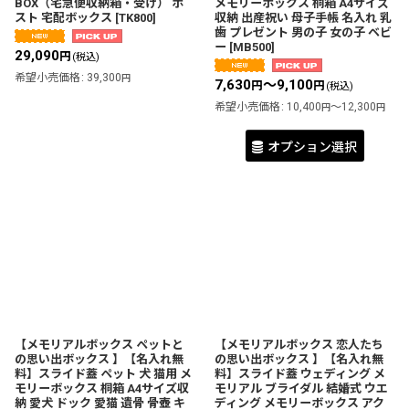
BOX（宅急便収納箱・受け） ポ
メモリーボックス 桐箱 A4サイズ
スト 宅配ボックス
[
TK800
]
収納 出産祝い 母子手帳 名入れ 乳
歯 プレゼント 男の子 女の子 ベビ
ー
[
MB500
]
29,090
円
(税込)
希望小売価格
:
39,300
円
7,630
～9,100
円
円
(税込)
希望小売価格
:
10,400
～12,300
円
円
オプション選択
【メモリアルボックス ペットと
【メモリアルボックス 恋人たち
の思い出ボックス 】【名入れ無
の思い出ボックス 】【名入れ無
料】スライド蓋 ペット 犬 猫用 メ
料】スライド蓋 ウェディング メ
モリーボックス 桐箱 A4サイズ収
モリアル ブライダル 結婚式 ウエ
納 愛犬 ドック 愛猫 遺骨 骨壺 キ
ディング メモリーボックス アク