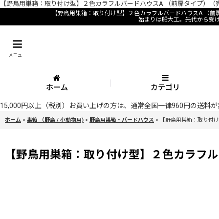
【野鳥用巣箱：取り付け型】２色カラフルバードハウスA （前扉タイプ）（完成
【野鳥用巣箱：取り付け型】２色カラフルバードハウスA （前
始まりは船大工。先代から受
メニュー
ホーム
カテゴリ
15,000円以上（税別）お買い上げの方は、通常全国一律960円の送
ホーム
>
巣箱 （野鳥 / 小動物用)
>
野鳥用巣箱・バードハウス
>
【野鳥用巣箱：取り付け
【野鳥用巣箱：取り付け型】２色カラフル