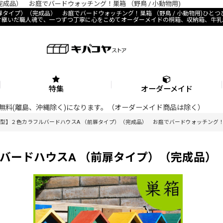
品） お庭でバードウォッチング！巣箱 （野鳥 / 小動物用)
扉タイプ）（完成品） お庭でバードウォッチング！巣箱 （野鳥 / 小動物用)ひと
け継いだ職人魂で、一つずつ丁寧に心をこめてオーダーメイドの桐箱、収納箱、牛乳
特集
オーダーメイド
料が無料(離島、沖縄除く)になります。（オーダーメイド商品は除く）
型】２色カラフルバードハウスA （前扉タイプ）（完成品） お庭でバードウォッチング
バードハウスA （前扉タイプ）（完成品）