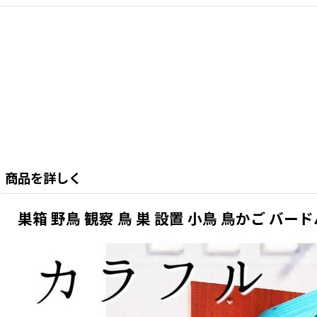
商品を詳しく
巣箱 野鳥 観察 鳥 巣 設置 小鳥 鳥かご バー