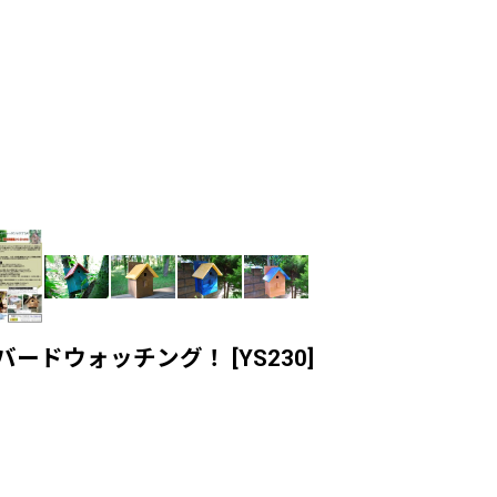
バードウォッチング！
[
YS230
]