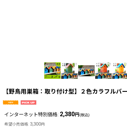
【野鳥用巣箱：取り付け型】２色カラフルバー
2,380
インターネット特別価格
:
円
(税込)
3,300
希望小売価格
:
円