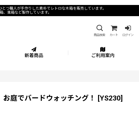
つひとつ職人が手作りした素朴でレトロな木箱を販売しています。
箱、巣箱など製作しています。
商品検索
カート
ログイン
新着商品
ご利用案内
！
 お庭でバードウォッチング！
[
YS230
]