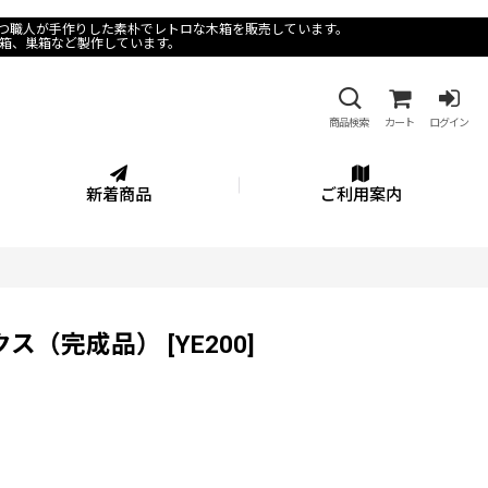
とつ職人が手作りした素朴でレトロな木箱を販売しています。
箱、巣箱など製作しています。
商品検索
カート
ログイン
新着商品
ご利用案内
クス（完成品）
[
YE200
]