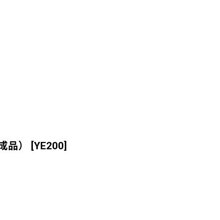
成品）
[
YE200
]