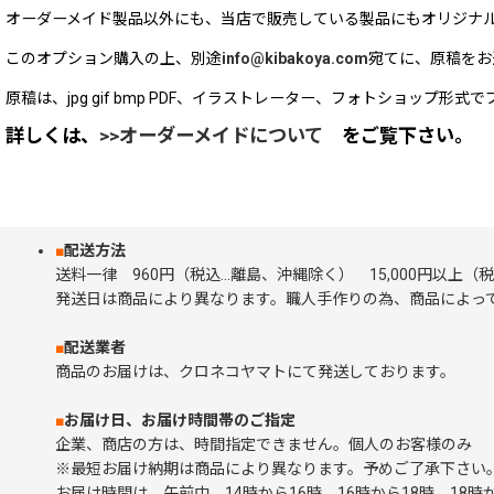
オーダーメイド製品以外にも、当店で販売している製品にもオリジナ
このオプション購入の上、別途
info@kibakoya.com
宛てに、原稿をお
原稿は、jpg gif bmp PDF、イラストレーター、フォトショップ
詳しくは、
>>オーダーメイドについて
をご覧下さい。
■
配送方法
送料一律 960円（税込…離島、沖縄除く） 15,000円以上
発送日は商品により異なります。職人手作りの為、商品によって
■
配送業者
商品のお届けは、クロネコヤマトにて発送しております。
■
お届け日、お届け時間帯のご指定
企業、商店の方は、時間指定できません。個人のお客様の
※最短お届け納期は商品により異なります。予めご了承下さい
お届け時間は、午前中、14時から16時、16時から18時、18時か