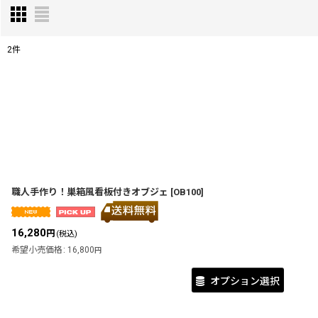
2
件
サブカテゴリ
:
表示数
:
並び順
:
職人手作り！巣箱風看板付きオブジェ
[
OB100
]
16,280
円
(税込)
希望小売価格
:
16,800
円
オプション選択