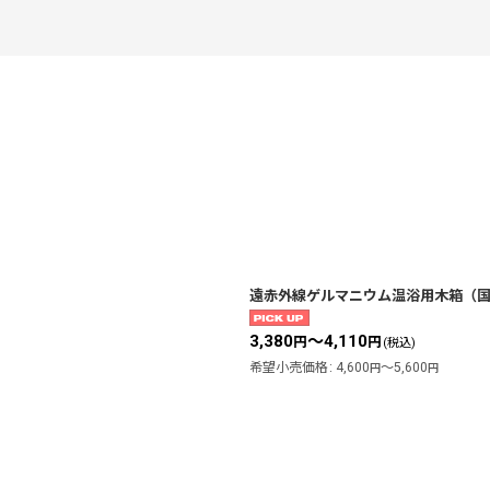
遠赤外線ゲルマニウム温浴用木箱（
絞り込む
3,380
～4,110
円
円
(税込)
希望小売価格
:
4,600
～5,600
円
円