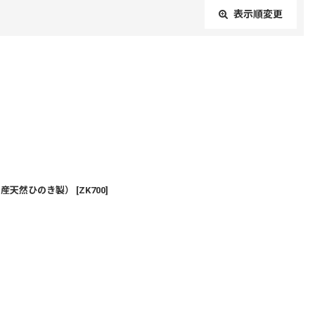
表示順変更
閉じる
国産天然ひのき製）
[
ZK700
]