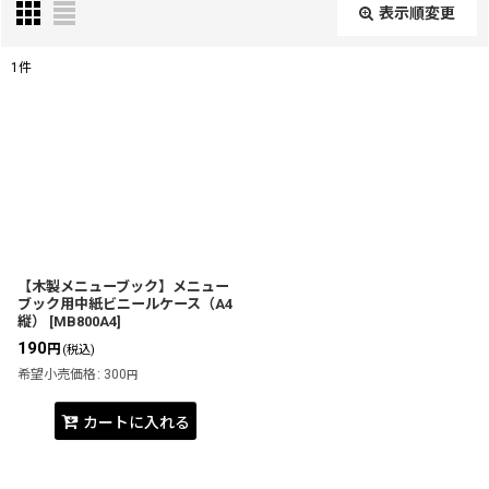
表示順変更
閉じる
1
件
表示数
:
並び順
:
絞り込む
【木製メニューブック】メニュー
ブック用中紙ビニールケース（A4
縦）
[
MB800A4
]
190
円
(税込)
希望小売価格
:
300
円
カートに入れる