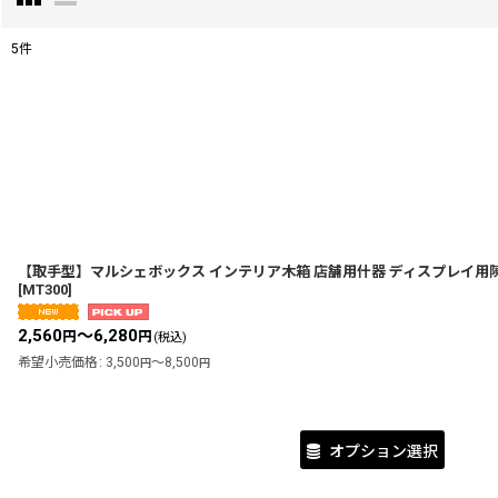
5
件
表示数
:
並び順
:
【取手型】マルシェボックス インテリア木箱 店舗用什器 ディスプレイ用
[
MT300
]
2,560
～6,280
円
円
(税込)
希望小売価格
:
3,500
～8,500
円
円
オプション選択