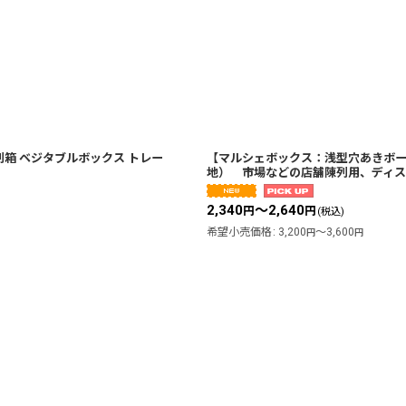
箱 ベジタブルボックス トレー
【マルシェボックス：浅型穴あきボー
地） 市場などの店舗陳列用、ディス
2,340
～2,640
円
円
(税込)
希望小売価格
:
3,200
～3,600
円
円