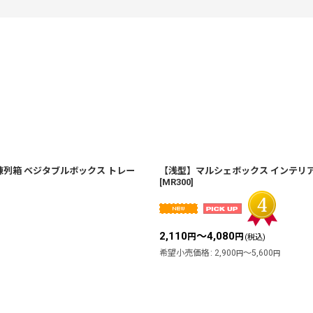
絞り込む
陳列箱 ベジタブルボックス トレー
【浅型】マルシェボックス インテリア
[
MR300
]
2,110
～4,080
円
円
(税込)
希望小売価格
:
2,900
～5,600
円
円