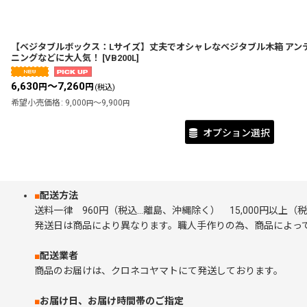
【ベジタブルボックス：Lサイズ】丈夫でオシャレなベジタブル木箱 アン
ニングなどに大人気！
[
VB200L
]
6,630
～7,260
円
円
(税込)
希望小売価格
:
9,000
～9,900
円
円
オプション選択
■
配送方法
送料一律 960円（税込…離島、沖縄除く） 15,000円以上
発送日は商品により異なります。職人手作りの為、商品によって
■
配送業者
商品のお届けは、クロネコヤマトにて発送しております。
■
お届け日、お届け時間帯のご指定