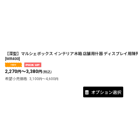
【深型】マルシェボックス インテリア木箱 店舗用什器 ディスプレイ用陳列
[
MR400
]
2,270
～3,380
円
円
(税込)
希望小売価格
:
3,100
～4,600
円
円
オプション選択