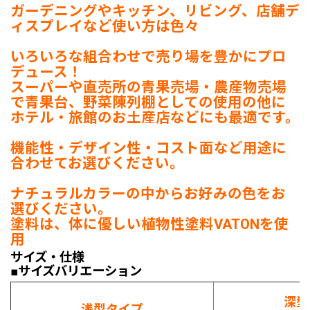
ガーデニングやキッチン、リビング、店舗デ
ィスプレイなど使い方は色々
いろいろな組合わせで売り場を豊かにプロ
デュース！
スーパーや直売所の青果売場・農産物売場
で青果台、野菜陳列棚としての使用の他に
ホテル・旅館のお土産店などにも最適です。
機能性・デザイン性・コスト面など用途に
合わせてお選びください。
ナチュラルカラーの中からお好みの色をお
選びください。
塗料は、体に優しい植物性塗料VATONを使
用
サイズ・仕様
■サイズバリエーション
深型
浅型タイプ