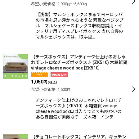
希望小売価格
:
2,900
～5,600
円
円
【浅型】マルシェボックスまるでヨーロッパ
の市場を思い浮かべるような 素敵なベジタブ
ル マルシェケースボックス収納店舗用・イ
ンテリア用ディスプレイボックス 当店自慢の
マルシェボックスは、取手型…
【チーズボックス】アンティーク仕上げのおしゃ
れでレトロなチーズボックス♪ (ZK510) 木箱雑貨
vintage cheese wood box
[
ZK510
]
1,050
円
(税込)
希望小売価格
:
1,500
円
アンティーク仕上げのおしゃれでレトロなチ
ーズボックス♪ (ZK510) 木箱雑貨 vintage
cheese wood boxロゴ入りでとても味わいの
ある雰囲気が素敵なチーズ木箱 インテ…
【チョコレートボックス】インテリア、キッチン