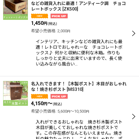
などの雑貨入れに最適！アンティーク調 チョコ
レートボックス
[
ZK500
]
1,450
円
(税込)
希望小売価格
:
2,000
円
インテリア、キッチンなどの雑貨入れにも最
適！レトロでおしゃれーな チョコレートボ
ックス♪ 何かと収納に便利な木箱。作りも
しっかりと丈夫に出来ていますので、長く使
い込みながら風合い…
名入れできます！【木製ポスト】木目がおしゃれ
な！焼き杉ポスト
[
MS310
]
4,150
～
円
(税込)
希望小売価格
:
5,600
～10,500
円
円
入れができるおしゃれな 焼き杉木製ポスト
木目が美しくておしゃれな焼き杉ポストで
す。この存在感がなんともいえません。焼き
杉の魅力たっぷり！ こんなおしゃれな ポ