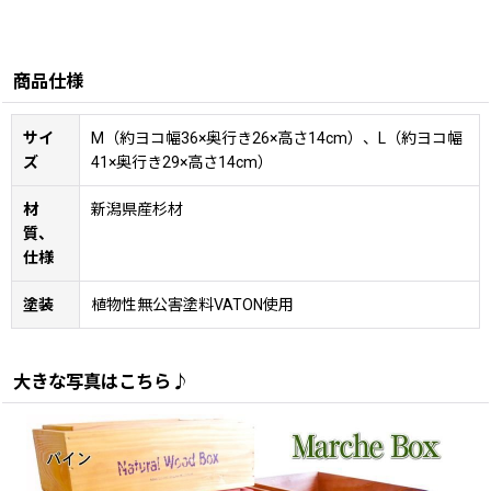
商品仕様
サイ
M（約ヨコ幅36×奥行き26×高さ14cm）、L（約ヨコ幅
ズ
41×奥行き29×高さ14cm）
材
新潟県産杉材
質、
仕様
塗装
植物性無公害塗料VATON使用
大きな写真はこちら♪