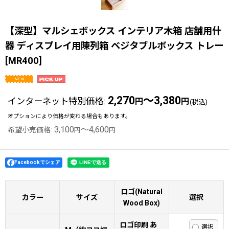
【深型】マルシェボックス インテリア木箱 店舗用什
器 ディスプレイ用陳列箱 ベジタブルボックス トレー
[
MR400
]
2,270
～3,380
インターネット特別価格
:
円
円
(税込)
オプションにより価格が変わる場合もあります。
3,100
～4,600
希望小売価格
:
円
円
Facebookでシェア
ロゴ(Natural
カラー
サイズ
選択
Wood Box)
ロゴ印刷 あ