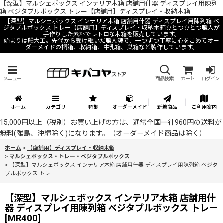
【深型】マルシェボックス インテリア木箱 店舗用什器 ディスプレイ用陳列
箱 ベジタブルボックス トレー【店舗用】ディスプレイ・収納木箱
【深型】マルシェボックス インテリア木箱 店舗用什器 ディスプレイ用陳列箱 ベ
ジタブルボックス トレー【店舗用】ディスプレイ・収納木箱ひとつひとつ職人が
手作りした素朴でレトロな木箱を販売しています。
始まりは船大工。先代から受け継いだ職人魂で、一つずつ丁寧に心をこめてオー
ダーメイドの桐箱、収納箱、牛乳箱、巣箱など製作しています。
メニュー
商品検索
カート
ログイン
ホーム
カテゴリ
特集
オーダーメイド
新着商品
ご利用案内
15,000円以上（税別）お買い上げの方は、通常全国一律960円の送料が
無料(離島、沖縄除く)になります。（オーダーメイド商品は除く）
ホーム
>
【店舗用】ディスプレイ・収納木箱
>
マルシェボックス・トレー・ベジタブルボックス
>
【深型】マルシェボックス インテリア木箱 店舗用什器 ディスプレイ用陳列箱 ベジタ
ブルボックス トレー
【深型】マルシェボックス インテリア木箱 店舗用什
器 ディスプレイ用陳列箱 ベジタブルボックス トレー
[
MR400
]