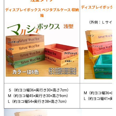
ディスプレイボックス
ディスプレイボックス ベジタブルケース 収納
箱
（外側：Ｌサイズ
Ｓ（約ヨコ幅36×奥行き30×高さ7cm）
M（約ヨコ幅36×奥行
M（約ヨコ幅45×奥行き30×高
さ
9cm）
L（約ヨコ幅41×奥行
L（約ヨコ幅54×奥行き38×高
さ
7cm）