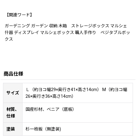
【関連ワード】
ガーデニング ガーデン 収納 木箱 ストレージボックス マルシェ
什器 ディスプレイ マルシェボックス 職人手作り ベジタブルボッ
クス
商品仕様
Ｌ（約ヨコ幅29×奥行き41×高さ14cm） M（約ヨコ幅
サイズ
26×奥行き36×高さ14cm）
材質、
国産杉材、ベニア（底板）
仕様
塗装
杉一枚板（無塗装)