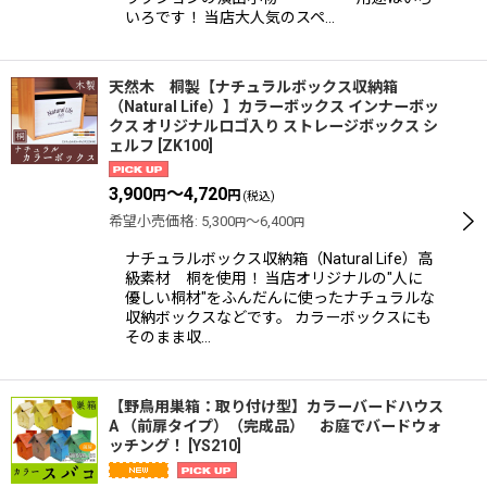
いろです！ 当店大人気のスペ…
天然木 桐製【ナチュラルボックス収納箱
（Natural Life）】カラーボックス インナーボッ
クス オリジナルロゴ入り ストレージボックス シ
ェルフ
[
ZK100
]
3,900
～4,720
円
円
(税込)
希望小売価格
:
5,300
～6,400
円
円
ナチュラルボックス収納箱（Natural Life）高
級素材 桐を使用！ 当店オリジナルの"人に
優しい桐材"をふんだんに使ったナチュラルな
収納ボックスなどです。 カラーボックスにも
そのまま収…
【野鳥用巣箱：取り付け型】カラーバードハウス
A （前扉タイプ）（完成品） お庭でバードウォ
ッチング！
[
YS210
]