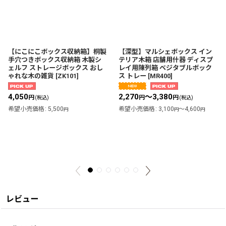
【にこにこボックス収納箱】桐製
【深型】マルシェボックス イン
手穴つきボックス収納箱 木製シ
テリア木箱 店舗用什器 ディスプ
ェルフ ストレージボックス おし
レイ用陳列箱 ベジタブルボック
ゃれな木の雑貨
[
ZK101
]
ス トレー
[
MR400
]
4,050
2,270
～3,380
円
円
円
(税込)
(税込)
希望小売価格
:
5,500
希望小売価格
:
3,100
～4,600
円
円
円
レビュー