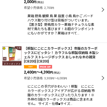
2,000
円
(税込)
希望小売価格
:
2,700
円
巣箱 野鳥 観察 鳥 巣 設置 小鳥 鳥かご バード
ハウス取り付け型は背板がついています。
【置き型】野鳥用カラー巣箱ナチュラルな素
材で鳥たちも喜びます！お庭のワンポイント
にもいかがですか？巣箱はすべて…
【桐製にこにこカラーボックス】市販のカラーボ
ックスにピッタシ！ カラフルな桐製収納箱 木製シ
ェルフ ストレージボックス おしゃれな木の雑貨
[CB200]
[
CB200
]
2,400
～4,390
円
円
(税込)
希望小売価格
:
3,300
～6,000
円
円
にこにこの手穴がかわいい！桐製 にこにこ
カラーボックス♪アイデアが広がる収納箱 市
販のカラーボックスにぴったり入ります！※
外枠の3段カラーボックスは商品に含まれま
せん。 サイズ・仕様■サイズ…