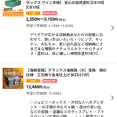
ボックス ワイン木箱】 安心の自然塗料 [CB100]
[
CB100
]
2,250
～3,150
円
円
(税込)
希望小売価格
:
3,100
～4,300
円
円
アイデアが広がる収納箱あなたのお部屋に合
わせて、使い方はいろいろ！リビング、キッ
チン、おもちゃ、思い出の品など収納箱にさ
まざまな種類のナチュラルカラーからチョイ
ス！塗料は、体に優しい植物性塗料VATO…
【海賊宝箱】デラックス海賊箱（大）宝箱 焼杉
仕様 三方飾り金具仕上げ
[
KZD310Y
]
12,460
円
(税込)
希望小売価格
:
16,900
円
・ジュエリーボックス ・大切な人へのプレゼ
ント ・お子様のおもちゃ箱 ・自分の思い出
などの宝箱 ・店舗などのディスプレイ ・アト
ラクションの演出小物 ・・・用途はいろ