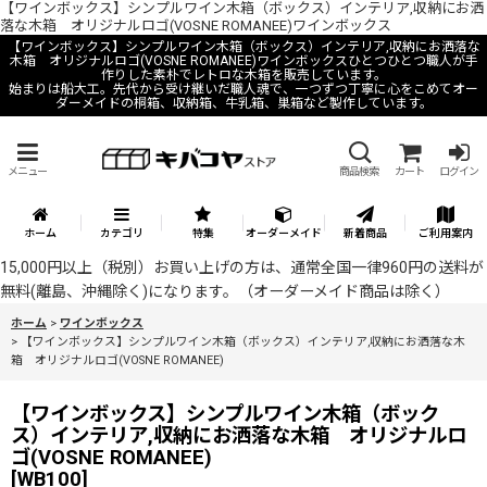
【ワインボックス】シンプルワイン木箱（ボックス）インテリア,収納にお洒
落な木箱 オリジナルロゴ(VOSNE ROMANEE)ワインボックス
【ワインボックス】シンプルワイン木箱（ボックス）インテリア,収納にお洒落な
木箱 オリジナルロゴ(VOSNE ROMANEE)ワインボックスひとつひとつ職人が手
作りした素朴でレトロな木箱を販売しています。
始まりは船大工。先代から受け継いだ職人魂で、一つずつ丁寧に心をこめてオー
ダーメイドの桐箱、収納箱、牛乳箱、巣箱など製作しています。
メニュー
商品検索
カート
ログイン
ホーム
カテゴリ
特集
オーダーメイド
新着商品
ご利用案内
15,000円以上（税別）お買い上げの方は、通常全国一律960円の送料が
無料(離島、沖縄除く)になります。（オーダーメイド商品は除く）
ホーム
>
ワインボックス
>
【ワインボックス】シンプルワイン木箱（ボックス）インテリア,収納にお洒落な木
箱 オリジナルロゴ(VOSNE ROMANEE)
【ワインボックス】シンプルワイン木箱（ボック
ス）インテリア,収納にお洒落な木箱 オリジナルロ
ゴ(VOSNE ROMANEE)
[
WB100
]