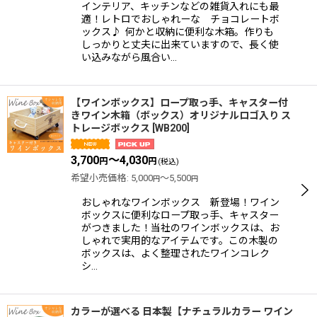
インテリア、キッチンなどの雑貨入れにも最
適！レトロでおしゃれーな チョコレートボ
ックス♪ 何かと収納に便利な木箱。作りも
しっかりと丈夫に出来ていますので、長く使
い込みながら風合い…
【ワインボックス】ロープ取っ手、キャスター付
きワイン木箱（ボックス）オリジナルロゴ入り ス
トレージボックス
[
WB200
]
3,700
～4,030
円
円
(税込)
希望小売価格
:
5,000
～5,500
円
円
おしゃれなワインボックス 新登場！ワイン
ボックスに便利なロープ取っ手、キャスター
がつきました！当社のワインボックスは、お
しゃれで実用的なアイテムです。この木製の
ボックスは、よく整理されたワインコレク
シ…
カラーが選べる 日本製【ナチュラルカラー ワイン