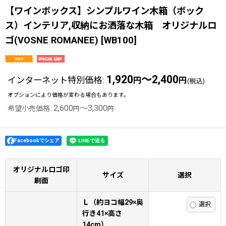
【ワインボックス】シンプルワイン木箱（ボック
ス）インテリア,収納にお洒落な木箱 オリジナルロ
ゴ(VOSNE ROMANEE)
[
WB100
]
1,920
～2,400
インターネット特別価格
:
円
円
(税込)
オプションにより価格が変わる場合もあります。
2,600
～3,300
希望小売価格
:
円
円
Facebookでシェア
オリジナルロゴ印
サイズ
選択
刷面
Ｌ（約ヨコ幅29×奥
行き41×高さ
14cm）