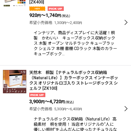
[
ZK400
]
920
～1,740
円
円
(税込)
希望小売価格
:
1,300
～2,400
円
円
インテリア、商品ディスプレイに大活躍！桐
製 かわいい キューブボックス収納ボック
ス 木製 オープン マルチラック キューブラッ
ク シェルフ 本棚 書棚 CDラック 木製のカラー
キューブボック…
天然木 桐製【ナチュラルボックス収納箱
（Natural Life）】カラーボックス インナーボッ
クス オリジナルロゴ入り ストレージボックス シ
ェルフ
[
ZK100
]
3,900
～4,720
円
円
(税込)
希望小売価格
:
5,300
～6,400
円
円
ナチュラルボックス収納箱（Natural Life）高
級素材 桐を使用！ 当店オリジナルの"人に
優しい桐材"をふんだんに使ったナチュラルな