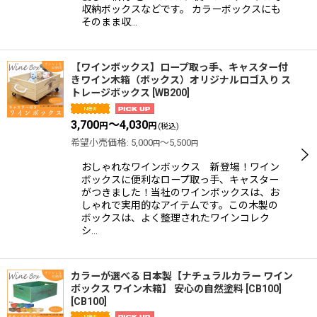
収納ボックスなどです。 カラーボックスにも
そのまま収…
【ワインボックス】ロープ取っ手、キャスター付
きワイン木箱（ボックス）オリジナルロゴ入り ス
トレージボックス
[
WB200
]
3,700
～4,030
円
円
(税込)
希望小売価格
:
5,000
～5,500
円
円
おしゃれなワインボックス 新登場！ワイン
ボックスに便利なロープ取っ手、キャスター
がつきました！当社のワインボックスは、お
しゃれで実用的なアイテムです。この木製の
ボックスは、よく整理されたワインコレク
シ…
カラーが選べる 日本製【ナチュラルカラー ワイン
ボックス ワイン木箱】 安心の自然塗料 [CB100]
[
CB100
]