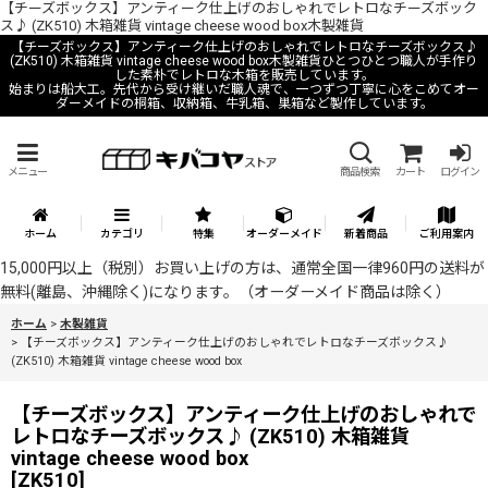
【チーズボックス】アンティーク仕上げのおしゃれでレトロなチーズボック
ス♪ (ZK510) 木箱雑貨 vintage cheese wood box木製雑貨
【チーズボックス】アンティーク仕上げのおしゃれでレトロなチーズボックス♪
(ZK510) 木箱雑貨 vintage cheese wood box木製雑貨ひとつひとつ職人が手作り
した素朴でレトロな木箱を販売しています。
始まりは船大工。先代から受け継いだ職人魂で、一つずつ丁寧に心をこめてオー
ダーメイドの桐箱、収納箱、牛乳箱、巣箱など製作しています。
メニュー
商品検索
カート
ログイン
ホーム
カテゴリ
特集
オーダーメイド
新着商品
ご利用案内
15,000円以上（税別）お買い上げの方は、通常全国一律960円の送料が
無料(離島、沖縄除く)になります。（オーダーメイド商品は除く）
ホーム
>
木製雑貨
>
【チーズボックス】アンティーク仕上げのおしゃれでレトロなチーズボックス♪
(ZK510) 木箱雑貨 vintage cheese wood box
【チーズボックス】アンティーク仕上げのおしゃれで
レトロなチーズボックス♪ (ZK510) 木箱雑貨
vintage cheese wood box
[
ZK510
]