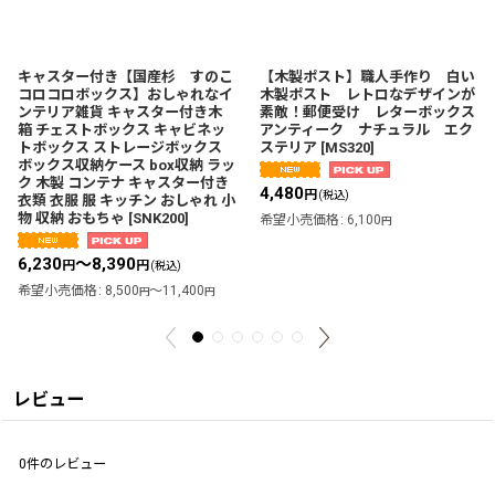
キャスター付き【国産杉 すのこ
【木製ポスト】職人手作り 白い
コロコロボックス】おしゃれなイ
木製ポスト レトロなデザインが
ンテリア雑貨 キャスター付き木
素敵！郵便受け レターボックス
箱 チェストボックス キャビネッ
アンティーク ナチュラル エク
トボックス ストレージボックス
ステリア
[
MS320
]
ボックス収納ケース box収納 ラッ
ク 木製 コンテナ キャスター付き
4,480
円
(税込)
衣類 衣服 服 キッチン おしゃれ 小
物 収納 おもちゃ
[
SNK200
]
希望小売価格
:
6,100
円
6,230
～8,390
円
円
(税込)
希望小売価格
:
8,500
～11,400
円
円
レビュー
0
件のレビュー