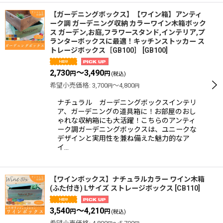
【ガーデニングボックス】【ワイン箱】アンティ
ーク調 ガーデニング収納 カラーワイン木箱ボック
ス ガーデン,お庭,フラワースタンド,インテリア,プ
ランターボックスに最適！キッチンストッカー ス
トレージボックス［GB100］
[
GB100
]
2,730
～3,490
円
円
(税込)
希望小売価格
:
3,700
～4,800
円
円
ナチュラル ガーデニングボックスインテリ
ア、ガーデニングの道具箱に！お部屋のおし
ゃれな収納箱にも大活躍！こちらのアンティ
ーク調ガーデニングボックスは、ユニークな
デザインと実用性を兼ね備えた魅力的なア
イ…
【ワインボックス】ナチュラルカラー ワイン木箱
(ふた付き) Lサイズ ストレージボックス
[
CB110
]
3,540
～4,210
円
円
(税込)