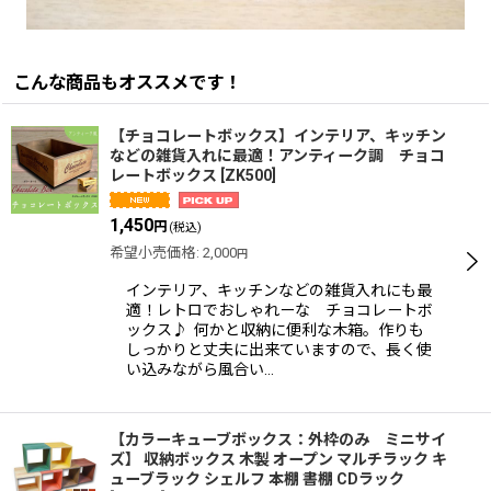
こんな商品もオススメです！
【チョコレートボックス】インテリア、キッチン
などの雑貨入れに最適！アンティーク調 チョコ
レートボックス
[
ZK500
]
1,450
円
(税込)
希望小売価格
:
2,000
円
インテリア、キッチンなどの雑貨入れにも最
適！レトロでおしゃれーな チョコレートボ
ックス♪ 何かと収納に便利な木箱。作りも
しっかりと丈夫に出来ていますので、長く使
い込みながら風合い…
【カラーキューブボックス：外枠のみ ミニサイ
ズ】 収納ボックス 木製 オープン マルチラック キ
ューブラック シェルフ 本棚 書棚 CDラック