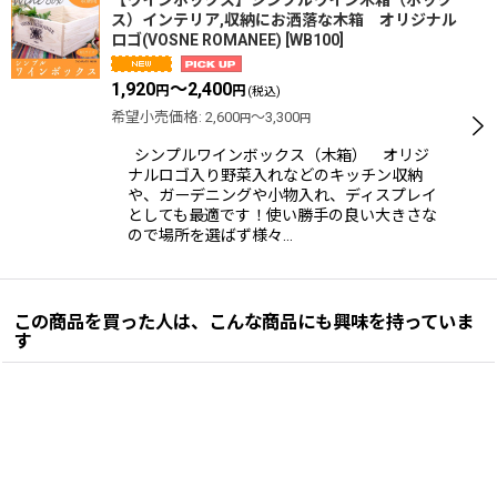
ス）インテリア,収納にお洒落な木箱 オリジナル
ロゴ(VOSNE ROMANEE)
[
WB100
]
1,920
～2,400
円
円
(税込)
希望小売価格
:
2,600
～3,300
円
円
シンプルワインボックス（木箱） オリジ
ナルロゴ入り野菜入れなどのキッチン収納
や、ガーデニングや小物入れ、ディスプレイ
としても最適です！使い勝手の良い大きさな
ので場所を選ばず様々…
この商品を買った人は、こんな商品にも興味を持っていま
す