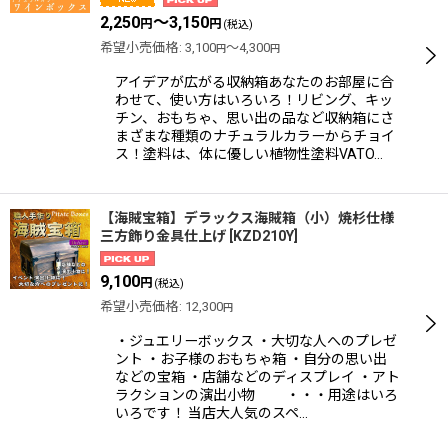
2,250
～3,150
円
円
(税込)
希望小売価格
:
3,100
～4,300
円
円
アイデアが広がる収納箱あなたのお部屋に合
わせて、使い方はいろいろ！リビング、キッ
チン、おもちゃ、思い出の品など収納箱にさ
まざまな種類のナチュラルカラーからチョイ
ス！塗料は、体に優しい植物性塗料VATO…
【海賊宝箱】デラックス海賊箱（小）焼杉仕様
三方飾り金具仕上げ
[
KZD210Y
]
9,100
円
(税込)
希望小売価格
:
12,300
円
・ジュエリーボックス ・大切な人へのプレゼ
ント ・お子様のおもちゃ箱 ・自分の思い出
などの宝箱 ・店舗などのディスプレイ ・アト
ラクションの演出小物 ・・・用途はいろ
いろです！ 当店大人気のスペ…