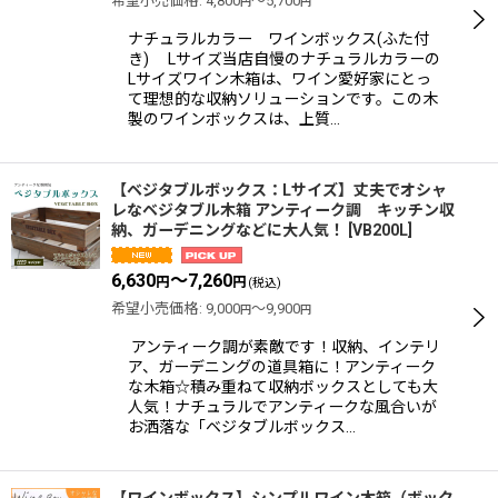
希望小売価格
:
4,800
～5,700
円
円
ナチュラルカラー ワインボックス(ふた付
き) Lサイズ当店自慢のナチュラルカラーの
Lサイズワイン木箱は、ワイン愛好家にとっ
て理想的な収納ソリューションです。この木
製のワインボックスは、上質…
【ベジタブルボックス：Lサイズ】丈夫でオシャ
レなベジタブル木箱 アンティーク調 キッチン収
納、ガーデニングなどに大人気！
[
VB200L
]
6,630
～7,260
円
円
(税込)
希望小売価格
:
9,000
～9,900
円
円
アンティーク調が素敵です！収納、インテリ
ア、ガーデニングの道具箱に！アンティーク
な木箱☆積み重ねて収納ボックスとしても大
人気！ナチュラルでアンティークな風合いが
お洒落な「ベジタブルボックス…
【ワインボックス】シンプルワイン木箱（ボック