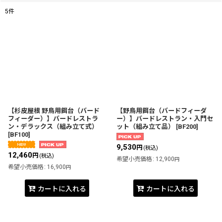
5
件
表示数
:
並び順
:
絞り込む
【杉皮屋根 野鳥用餌台（バード
【野鳥用餌台（バードフィーダ
フィーダー）】バードレストラ
ー）】バードレストラン・入門セ
ン・デラックス（組み立て式）
ット（組み立て品）
[
BF200
]
[
BF100
]
9,530
円
(税込)
12,460
円
(税込)
希望小売価格
:
12,900
円
希望小売価格
:
16,900
円
カートに入れる
カートに入れる