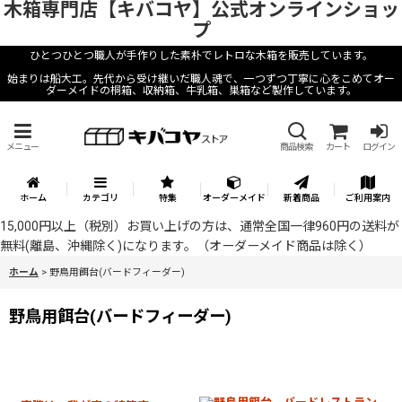
木箱専門店【キバコヤ】公式オンラインショッ
プ
ひとつひとつ職人が手作りした素朴でレトロな木箱を販売しています。
始まりは船大工。先代から受け継いだ職人魂で、一つずつ丁寧に心をこめてオー
ダーメイドの桐箱、収納箱、牛乳箱、巣箱など製作しています。
メニュー
商品検索
カート
ログイン
ホーム
カテゴリ
特集
オーダーメイド
新着商品
ご利用案内
15,000円以上（税別）お買い上げの方は、通常全国一律960円の送料が
無料(離島、沖縄除く)になります。（オーダーメイド商品は除く）
ホーム
>
野鳥用餌台(バードフィーダー)
野鳥用餌台(バードフィーダー)