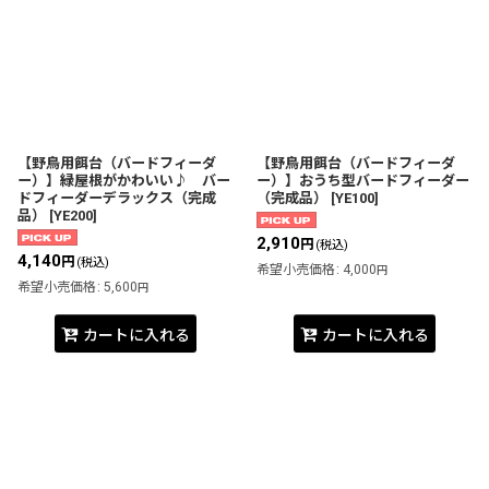
【野鳥用餌台（バードフィーダ
【野鳥用餌台（バードフィーダ
ー）】緑屋根がかわいい♪ バー
ー）】おうち型バードフィーダー
ドフィーダーデラックス（完成
（完成品）
[
YE100
]
品）
[
YE200
]
2,910
円
(税込)
4,140
円
(税込)
希望小売価格
:
4,000
円
希望小売価格
:
5,600
円
カートに入れる
カートに入れる