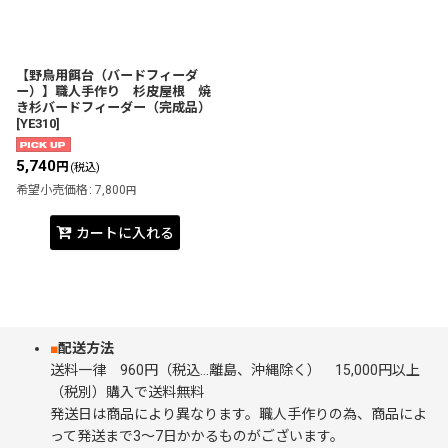
【野鳥用餌台（バードフィーダ
ー）】職人手作り 杉皮屋根 焼
き杉バードフィーダー（完成品）
[
YE310
]
5,740
円
(税込)
希望小売価格
:
7,800
円
カートに入れる
■
配送方法
送料一律 960円（税込…離島、沖縄除く） 15,000円以上
（税別）購入で送料無料
発送日は商品により異なります。職人手作りの為、商品によ
って発送まで3～7日かかるものがございます。