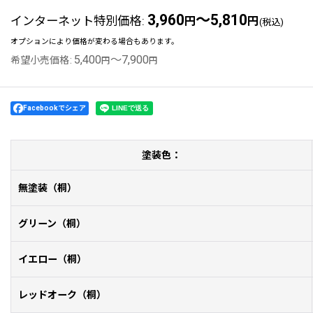
3,960
～5,810
インターネット特別価格
:
円
円
(税込)
オプションにより価格が変わる場合もあります。
5,400
～7,900
希望小売価格
:
円
円
Facebookでシェア
塗装色：
無塗装（桐）
グリーン（桐）
イエロー（桐）
レッドオーク（桐）