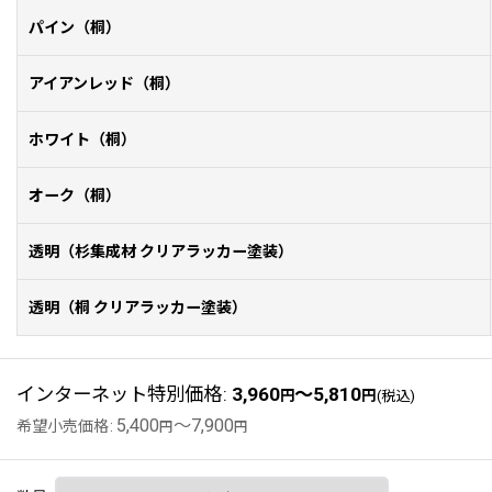
パイン（桐）
アイアンレッド（桐）
ホワイト（桐）
オーク（桐）
透明（杉集成材 クリアラッカー塗装）
透明（桐 クリアラッカー塗装）
インターネット特別価格
:
3,960
～5,810
円
円
(税込)
5,400
～7,900
希望小売価格
:
円
円