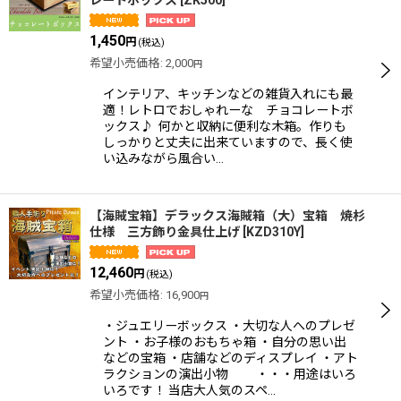
レートボックス
[
ZK500
]
1,450
円
(税込)
希望小売価格
:
2,000
円
インテリア、キッチンなどの雑貨入れにも最
適！レトロでおしゃれーな チョコレートボ
ックス♪ 何かと収納に便利な木箱。作りも
しっかりと丈夫に出来ていますので、長く使
い込みながら風合い…
【海賊宝箱】デラックス海賊箱（大）宝箱 焼杉
仕様 三方飾り金具仕上げ
[
KZD310Y
]
12,460
円
(税込)
希望小売価格
:
16,900
円
・ジュエリーボックス ・大切な人へのプレゼ
ント ・お子様のおもちゃ箱 ・自分の思い出
などの宝箱 ・店舗などのディスプレイ ・アト
ラクションの演出小物 ・・・用途はいろ
いろです！ 当店大人気のスペ…