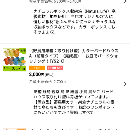
希望小売価格
:
5,300
～6,400
円
円
ナチュラルボックス収納箱（Natural Life）高
級素材 桐を使用！ 当店オリジナルの"人に
優しい桐材"をふんだんに使ったナチュラルな
収納ボックスなどです。 カラーボックスにも
そのまま収…
【野鳥用巣箱：取り付け型】カラーバードハウス
A （前扉タイプ）（完成品） お庭でバードウォ
ッチング！
[
YS210
]
2,000
円
(税込)
希望小売価格
:
2,700
円
巣箱 野鳥 観察 鳥 巣 設置 小鳥 鳥かご バード
ハウス取り付け型は背板がついています。
【置き型】野鳥用カラー巣箱ナチュラルな素
材で鳥たちも喜びます！お庭のワンポイント
にもいかがですか？巣箱はすべて…