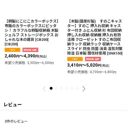
【桐製にこにこカラーボックス】
【木製(国産杉製) すのこキャス
市販のカラーボックスにピッタ
ター】すのこ 押入れ収納 キャス
シ！ カラフルな桐製収納箱 木製
ター付き ふとん収納 杉 布団収納
シェルフ ストレージボックス お
押し入れ収納 収納棚 押入れ有効
しゃれな木の雑貨 [CB200]
活用 クローゼット すのこ布団収
[
CB200
]
納ラック 収納ラック 収納ケース
スライド 防虫 防菌 消臭 湿気対策
除湿 日本製 間伐材使用
[
SNK100
]
2,400
～4,390
円
円
(税込)
希望小売価格
:
3,300
～6,000
円
円
3,410
～5,020
円
円
(税込)
希望小売価格
:
4,700
～6,800
円
円
レビュー
0
件のレビュー