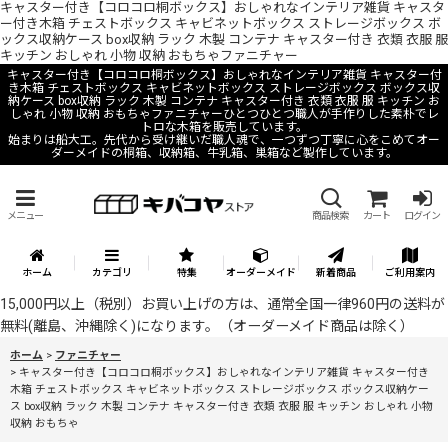
キャスター付き【コロコロ桐ボックス】おしゃれなインテリア雑貨 キャスタ
ー付き木箱 チェストボックス キャビネットボックス ストレージボックス ボ
ックス収納ケース box収納 ラック 木製 コンテナ キャスター付き 衣類 衣服 服
キッチン おしゃれ 小物 収納 おもちゃファニチャー
キャスター付き【コロコロ桐ボックス】おしゃれなインテリア雑貨 キャスター付
き木箱 チェストボックス キャビネットボックス ストレージボックス ボックス収
納ケース box収納 ラック 木製 コンテナ キャスター付き 衣類 衣服 服 キッチン お
しゃれ 小物 収納 おもちゃファニチャーひとつひとつ職人が手作りした素朴でレ
トロな木箱を販売しています。
始まりは船大工。先代から受け継いだ職人魂で、一つずつ丁寧に心をこめてオー
ダーメイドの桐箱、収納箱、牛乳箱、巣箱など製作しています。
メニュー
商品検索
カート
ログイン
ホーム
カテゴリ
特集
オーダーメイド
新着商品
ご利用案内
15,000円以上（税別）お買い上げの方は、通常全国一律960円の送料が
無料(離島、沖縄除く)になります。（オーダーメイド商品は除く）
ホーム
>
ファニチャー
>
キャスター付き【コロコロ桐ボックス】おしゃれなインテリア雑貨 キャスター付き
木箱 チェストボックス キャビネットボックス ストレージボックス ボックス収納ケー
ス box収納 ラック 木製 コンテナ キャスター付き 衣類 衣服 服 キッチン おしゃれ 小物
収納 おもちゃ