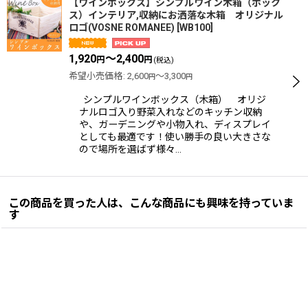
【ワインボックス】シンプルワイン木箱（ボック
ス）インテリア,収納にお洒落な木箱 オリジナル
ロゴ(VOSNE ROMANEE)
[
WB100
]
1,920
～2,400
円
円
(税込)
希望小売価格
:
2,600
～3,300
円
円
シンプルワインボックス（木箱） オリジ
ナルロゴ入り野菜入れなどのキッチン収納
や、ガーデニングや小物入れ、ディスプレイ
としても最適です！使い勝手の良い大きさな
ので場所を選ばず様々…
この商品を買った人は、こんな商品にも興味を持っていま
す