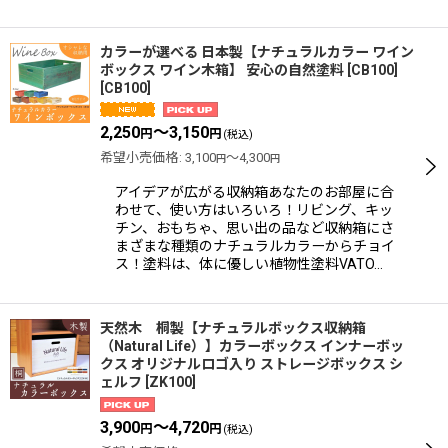
カラーが選べる 日本製【ナチュラルカラー ワイン
ボックス ワイン木箱】 安心の自然塗料 [CB100]
[
CB100
]
2,250
～3,150
円
円
(税込)
希望小売価格
:
3,100
～4,300
円
円
アイデアが広がる収納箱あなたのお部屋に合
わせて、使い方はいろいろ！リビング、キッ
チン、おもちゃ、思い出の品など収納箱にさ
まざまな種類のナチュラルカラーからチョイ
ス！塗料は、体に優しい植物性塗料VATO…
天然木 桐製【ナチュラルボックス収納箱
（Natural Life）】カラーボックス インナーボッ
クス オリジナルロゴ入り ストレージボックス シ
ェルフ
[
ZK100
]
3,900
～4,720
円
円
(税込)