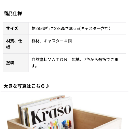
商品仕様
サイズ
幅28×奥行き28×高さ30cm(キャスター含む）
材質、仕
桐材、キャスター４個
様
自然塗料ＶＡＴＯＮ 無地、7色から選択できま
塗装
す。
大きな写真はこちら♪