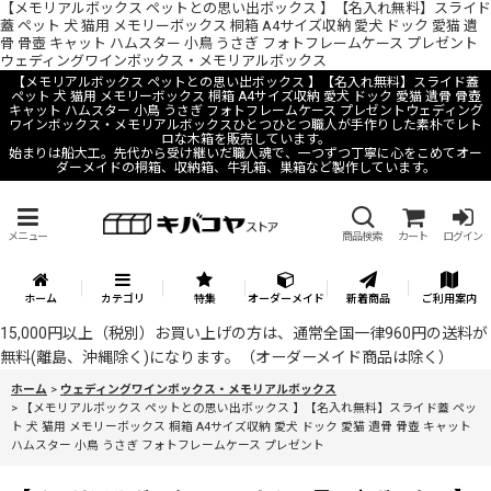
【メモリアルボックス ペットとの思い出ボックス 】【名入れ無料】スライド
蓋 ペット 犬 猫用 メモリーボックス 桐箱 A4サイズ収納 愛犬 ドック 愛猫 遺
骨 骨壺 キャット ハムスター 小鳥 うさぎ フォトフレームケース プレゼント
ウェディングワインボックス・メモリアルボックス
【メモリアルボックス ペットとの思い出ボックス 】【名入れ無料】スライド蓋
ペット 犬 猫用 メモリーボックス 桐箱 A4サイズ収納 愛犬 ドック 愛猫 遺骨 骨壺
キャット ハムスター 小鳥 うさぎ フォトフレームケース プレゼントウェディング
ワインボックス・メモリアルボックスひとつひとつ職人が手作りした素朴でレト
ロな木箱を販売しています。
始まりは船大工。先代から受け継いだ職人魂で、一つずつ丁寧に心をこめてオー
ダーメイドの桐箱、収納箱、牛乳箱、巣箱など製作しています。
メニュー
商品検索
カート
ログイン
ホーム
カテゴリ
特集
オーダーメイド
新着商品
ご利用案内
15,000円以上（税別）お買い上げの方は、通常全国一律960円の送料が
無料(離島、沖縄除く)になります。（オーダーメイド商品は除く）
ホーム
>
ウェディングワインボックス・メモリアルボックス
>
【メモリアルボックス ペットとの思い出ボックス 】【名入れ無料】スライド蓋 ペッ
ト 犬 猫用 メモリーボックス 桐箱 A4サイズ収納 愛犬 ドック 愛猫 遺骨 骨壺 キャット
ハムスター 小鳥 うさぎ フォトフレームケース プレゼント