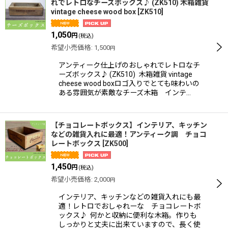
れでレトロなチーズボックス♪ (ZK510) 木箱雑貨
vintage cheese wood box
[
ZK510
]
1,050
円
(税込)
希望小売価格
:
1,500
円
アンティーク仕上げのおしゃれでレトロなチ
ーズボックス♪ (ZK510) 木箱雑貨 vintage
cheese wood boxロゴ入りでとても味わいの
ある雰囲気が素敵なチーズ木箱 インテ…
【チョコレートボックス】インテリア、キッチン
などの雑貨入れに最適！アンティーク調 チョコ
レートボックス
[
ZK500
]
1,450
円
(税込)
希望小売価格
:
2,000
円
インテリア、キッチンなどの雑貨入れにも最
適！レトロでおしゃれーな チョコレートボ
ックス♪ 何かと収納に便利な木箱。作りも
しっかりと丈夫に出来ていますので、長く使