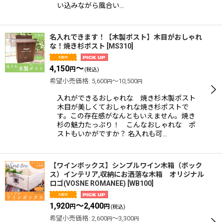
い込みながら風合い…
名入れできます！【木製ポスト】木目がおしゃれ
な！焼き杉ポスト
[
MS310
]
4,150
～
円
(税込)
希望小売価格
:
5,600
～10,500
円
円
入れができるおしゃれな 焼き杉木製ポスト
木目が美しくておしゃれな焼き杉ポストで
す。この存在感がなんともいえません。焼き
杉の魅力たっぷり！ こんなおしゃれな ポ
ストもいかがですか？ 名入れも可…
【ワインボックス】シンプルワイン木箱（ボック
ス）インテリア,収納にお洒落な木箱 オリジナル
ロゴ(VOSNE ROMANEE)
[
WB100
]
1,920
～2,400
円
円
(税込)
希望小売価格
:
2,600
～3,300
円
円