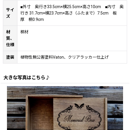
■外寸 奥行き33.5cm×横25.5cm×高さ10cm ■内寸 奥
サイ
行き 31.7cm×横23.7cm×高さ（ふたまで）7.5cm 板
ズ
厚 桐0.9cm
材
桐材
質、
仕様
塗装
植物性無公害塗料Vaton、クリアラッカー仕上げ
大きな写真はこちら♪