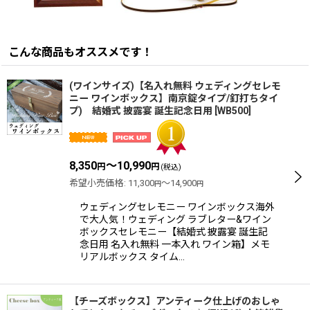
こんな商品もオススメです！
(ワインサイズ)【名入れ無料 ウェディングセレモ
ニー ワインボックス】南京錠タイプ/釘打ちタイ
プ) 結婚式 披露宴 誕生記念日用
[
WB500
]
8,350
～10,990
円
円
(税込)
希望小売価格
:
11,300
～14,900
円
円
ウェディングセレモニー ワインボックス海外
で大人気！ウェディング ラブレター&ワイン
ボックスセレモニー【結婚式 披露宴 誕生記
念日用 名入れ無料 一本入れ ワイン箱】メモ
リアルボックス タイム…
【チーズボックス】アンティーク仕上げのおしゃ