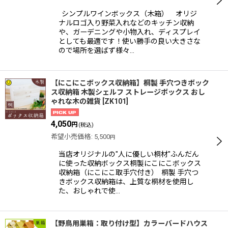
シンプルワインボックス（木箱） オリジ
ナルロゴ入り野菜入れなどのキッチン収納
や、ガーデニングや小物入れ、ディスプレイ
としても最適です！使い勝手の良い大きさな
ので場所を選ばず様々…
【にこにこボックス収納箱】桐製 手穴つきボック
ス収納箱 木製シェルフ ストレージボックス おし
ゃれな木の雑貨
[
ZK101
]
4,050
円
(税込)
希望小売価格
:
5,500
円
当店オリジナルの"人に優しい桐材"ふんだん
に使った収納ボックス桐製にこにこボックス
収納箱（にこにこ取手穴付き） 桐製 手穴つ
きボックス収納箱は、上質な桐材を使用し
た、おしゃれで使…
【野鳥用巣箱：取り付け型】カラーバードハウス