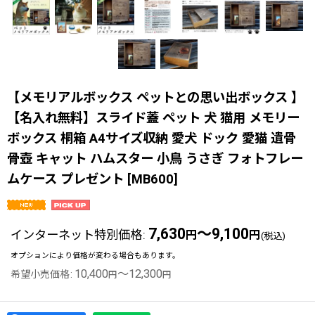
【メモリアルボックス ペットとの思い出ボックス 】
【名入れ無料】スライド蓋 ペット 犬 猫用 メモリー
ボックス 桐箱 A4サイズ収納 愛犬 ドック 愛猫 遺骨
骨壺 キャット ハムスター 小鳥 うさぎ フォトフレー
ムケース プレゼント
[
MB600
]
7,630
～9,100
インターネット特別価格
:
円
円
(税込)
オプションにより価格が変わる場合もあります。
10,400
～12,300
希望小売価格
:
円
円