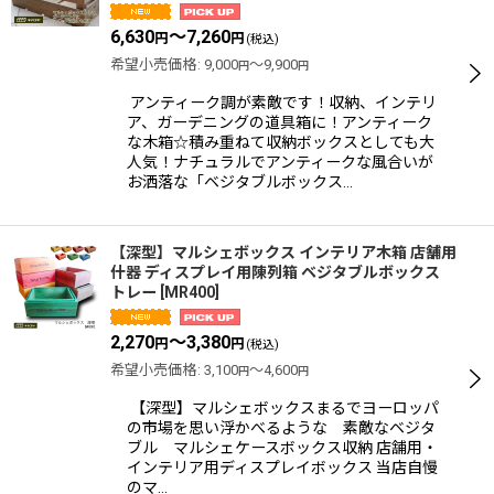
6,630
～7,260
円
円
(税込)
希望小売価格
:
9,000
～9,900
円
円
アンティーク調が素敵です！収納、インテリ
ア、ガーデニングの道具箱に！アンティーク
な木箱☆積み重ねて収納ボックスとしても大
人気！ナチュラルでアンティークな風合いが
お洒落な「ベジタブルボックス…
【深型】マルシェボックス インテリア木箱 店舗用
什器 ディスプレイ用陳列箱 ベジタブルボックス
トレー
[
MR400
]
2,270
～3,380
円
円
(税込)
希望小売価格
:
3,100
～4,600
円
円
【深型】マルシェボックスまるでヨーロッパ
の市場を思い浮かべるような 素敵なベジタ
ブル マルシェケースボックス収納 店舗用・
インテリア用ディスプレイボックス 当店自慢
のマ…