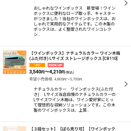
おしゃれなワインボックス 新登場！ワイン
ボックスに便利なロープ取っ手、キャスター
がつきました！当社のワインボックスは、お
しゃれで実用的なアイテムです。この木製の
ボックスは、よく整理されたワインコレク
シ…
【ワインボックス】ナチュラルカラー ワイン木箱
(ふた付き) Lサイズ ストレージボックス
[
CB110
]
3,540
～4,210
円
円
(税込)
希望小売価格
:
4,800
～5,700
円
円
ナチュラルカラー ワインボックス(ふた付
き) Lサイズ当店自慢のナチュラルカラーの
Lサイズワイン木箱は、ワイン愛好家にとっ
て理想的な収納ソリューションです。この木
製のワインボックスは、上質…
【３段セット】【ばら売り可】【ワインボック