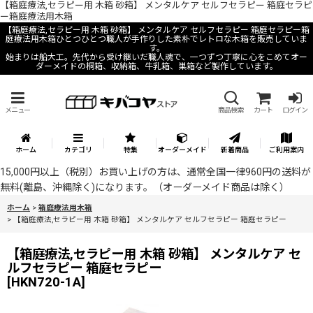
【箱庭療法,セラピー用 木箱 砂箱】 メンタルケア セルフセラピー 箱庭セラピ
ー箱庭療法用木箱
【箱庭療法,セラピー用 木箱 砂箱】 メンタルケア セルフセラピー 箱庭セラピー箱
庭療法用木箱ひとつひとつ職人が手作りした素朴でレトロな木箱を販売していま
す。
始まりは船大工。先代から受け継いだ職人魂で、一つずつ丁寧に心をこめてオー
ダーメイドの桐箱、収納箱、牛乳箱、巣箱など製作しています。
メニュー
商品検索
カート
ログイン
ホーム
カテゴリ
特集
オーダーメイド
新着商品
ご利用案内
15,000円以上（税別）お買い上げの方は、通常全国一律960円の送料が
無料(離島、沖縄除く)になります。（オーダーメイド商品は除く）
ホーム
>
箱庭療法用木箱
>
【箱庭療法,セラピー用 木箱 砂箱】 メンタルケア セルフセラピー 箱庭セラピー
【箱庭療法,セラピー用 木箱 砂箱】 メンタルケア セ
ルフセラピー 箱庭セラピー
[
HKN720-1A
]