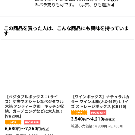
みバラ売りも可です。（手穴、ひも選択可…
この商品を買った人は、こんな商品にも興味を持っていま
す
【ベジタブルボックス：Lサイ
【ワインボックス】ナチュラルカ
ズ】丈夫でオシャレなベジタブル
ラー ワイン木箱(ふた付き) Lサイ
木箱 アンティーク調 キッチン収
ズ ストレージボックス
[
CB110
]
納、ガーデニングなどに大人気！
[
VB200L
]
3,540
～4,210
円
円
(税込)
希望小売価格
:
4,800
～5,700
円
円
6,630
～7,260
円
円
(税込)