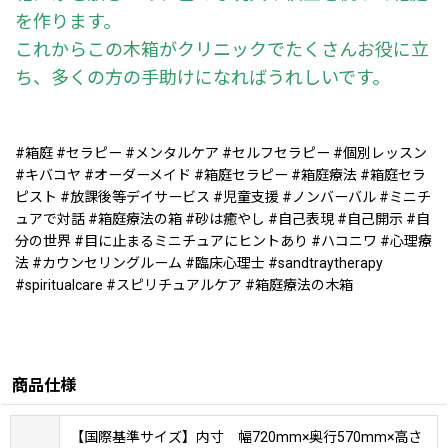
を作ります。
これからこの木箱がクリニックでたくさんお役に立
ち、多くの方の手助けになればうれしいです。
#箱庭 #セラピー #メンタルケア #セルフセラピー #個別レッスン
#キバコヤ #オーダーメイド #箱庭セラピー #箱庭療法 #箱庭セラ
ピスト #放課後等デイサービス #児童支援 #ノンバーバル #ミニチ
ュアで対話 #箱庭療法の箱 #砂は癒やし #自己表現 #自己開示 #自
分の世界 #目に止まるミニチュアにヒントあり #ハコニワ #心理療
法 #カウンセリングルーム #臨床心理士 #sandtraytherapy
#spiritualcare #スピリチュアルケア #箱庭療法の木箱
商品仕様
【国際基準サイズ】内寸 幅720mm×奥行570mm×高さ