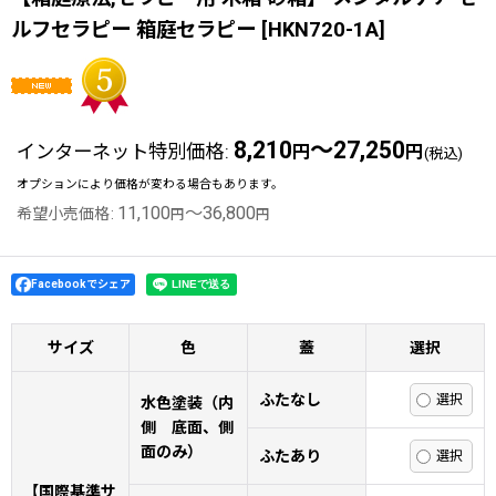
ルフセラピー 箱庭セラピー
[
HKN720-1A
]
8,210
～27,250
インターネット特別価格
:
円
円
(税込)
オプションにより価格が変わる場合もあります。
11,100
～36,800
希望小売価格
:
円
円
Facebookでシェア
サイズ
色
蓋
選択
ふたなし
水色塗装（内
側 底面、側
面のみ）
ふたあり
【国際基準サ