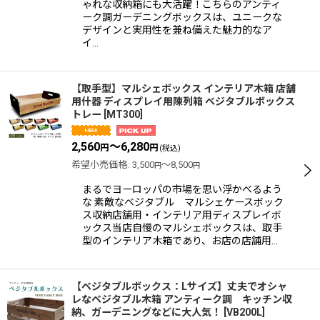
ゃれな収納箱にも大活躍！こちらのアンティ
ーク調ガーデニングボックスは、ユニークな
デザインと実用性を兼ね備えた魅力的なア
イ…
【取手型】マルシェボックス インテリア木箱 店舗
用什器 ディスプレイ用陳列箱 ベジタブルボックス
トレー
[
MT300
]
2,560
～6,280
円
円
(税込)
希望小売価格
:
3,500
～8,500
円
円
まるでヨーロッパの市場を思い浮かべるよう
な 素敵なベジタブル マルシェケースボック
ス収納店舗用・インテリア用ディスプレイボ
ックス当店自慢のマルシェボックスは、取手
型のインテリア木箱であり、お店の店舗用…
【ベジタブルボックス：Lサイズ】丈夫でオシャ
レなベジタブル木箱 アンティーク調 キッチン収
納、ガーデニングなどに大人気！
[
VB200L
]