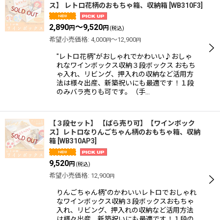
ス】 レトロ花柄のおもちゃ箱、収納箱
[
WB310F3
]
2,890
～9,520
円
円
(税込)
希望小売価格
:
4,000
～12,900
円
円
"レトロ花柄"がおしゃれでかわいい♪おしゃ
れなワインボックス収納３段ボックス おもち
ゃ入れ、リビング、押入れの収納など活用方
法は様々出産、新築祝いにも最適です！１段
のみバラ売りも可です。（手…
【３段セット】 【ばら売り可】【ワインボック
ス】レトロなりんごちゃん柄のおもちゃ箱、収納
箱
[
WB310AP3
]
9,520
円
(税込)
希望小売価格
:
12,900
円
りんごちゃん柄"のかわいいレトロでおしゃれ
なワインボックス収納３段ボックスおもちゃ
入れ、リビング、押入れの収納など活用方法
は様々出産、新築祝いにも最適です！１段の