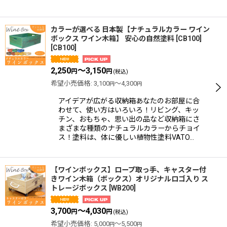
カラーが選べる 日本製【ナチュラルカラー ワイン
ボックス ワイン木箱】 安心の自然塗料 [CB100]
[
CB100
]
2,250
～3,150
円
円
(税込)
希望小売価格
:
3,100
～4,300
円
円
アイデアが広がる収納箱あなたのお部屋に合
わせて、使い方はいろいろ！リビング、キッ
チン、おもちゃ、思い出の品など収納箱にさ
まざまな種類のナチュラルカラーからチョイ
ス！塗料は、体に優しい植物性塗料VATO…
【ワインボックス】ロープ取っ手、キャスター付
きワイン木箱（ボックス）オリジナルロゴ入り ス
トレージボックス
[
WB200
]
3,700
～4,030
円
円
(税込)
希望小売価格
:
5,000
～5,500
円
円