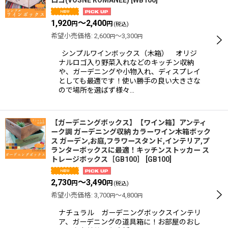
ロゴ(VOSNE ROMANEE)
[
WB100
]
1,920
～2,400
円
円
(税込)
希望小売価格
:
2,600
～3,300
円
円
シンプルワインボックス（木箱） オリジ
ナルロゴ入り野菜入れなどのキッチン収納
や、ガーデニングや小物入れ、ディスプレイ
としても最適です！使い勝手の良い大きさな
ので場所を選ばず様々…
【ガーデニングボックス】【ワイン箱】アンティ
ーク調 ガーデニング収納 カラーワイン木箱ボック
ス ガーデン,お庭,フラワースタンド,インテリア,プ
ランターボックスに最適！キッチンストッカー ス
トレージボックス［GB100］
[
GB100
]
2,730
～3,490
円
円
(税込)
希望小売価格
:
3,700
～4,800
円
円
ナチュラル ガーデニングボックスインテリ
ア、ガーデニングの道具箱に！お部屋のおし