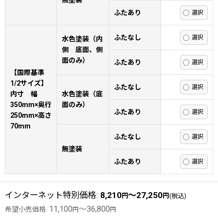
無塗装
ふたあり
ふたなし
水色塗装（内
側 底面、側
面のみ）
ふたあり
【国際基準
1/2サイズ】
ふたなし
内寸 幅
水色塗装（底
350mm×奥行
面のみ）
ふたあり
250mm×高さ
70mm
ふたなし
無塗装
ふたあり
インターネット特別価格
:
8,210
～27,250
円
円
(税込)
11,100
～36,800
希望小売価格
:
円
円